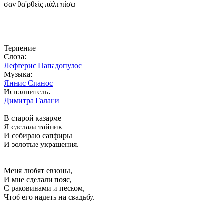
σαν θα'ρθείς πάλι πίσω
Терпение
Слова:
Лефтерис Пападопулос
Музыка:
Яннис Спанос
Исполнитель:
Димитра Галани
В старой казарме
Я сделала тайник
И собираю сапфиры
И золотые украшения.
Меня любят евзоны,
И мне сделали пояс,
С раковинами и песком,
Чтоб его надеть на свадьбу.