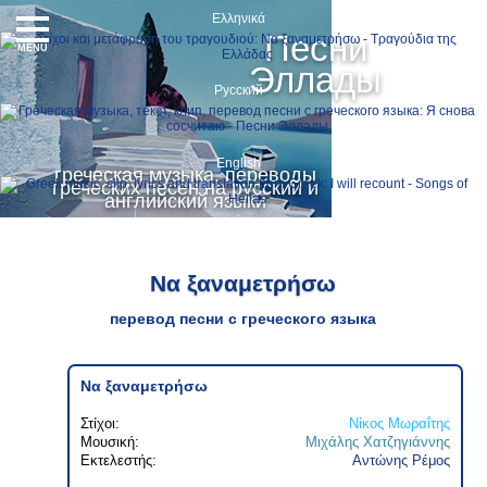
Ελληνικά
Песни
MENU
Эллады
Русский
English
греческая музыка, переводы
греческих песен на русский и
английский языки
Να ξαναμετρήσω
перевод песни с греческого языка
Να ξαναμετρήσω
Στίχοι:
Νίκος Μωραΐτης
Μουσική:
Μιχάλης Χατζηγιάννης
Εκτελεστής:
Αντώνης Ρέμος