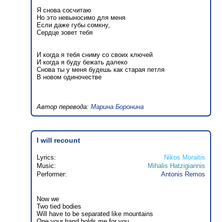
Я снова сосчитаю
Но это невыносимо для меня
Если даже губы сомкну,
Сердце зовет тебя
И когда я тебя сниму со своих ключей
И когда я буду бежать далеко
Снова ты у меня будешь как старая петля
В новом одиночестве
Автор перевода:
Марина Боронина
I will recount
Lyrics:
Nikos Moraitis
Music:
Mihalis Hatzigiannis
Performer:
Antonis Remos
Now we
Two tied bodies
Will have to be separated like mountains
One your hand holds me for you