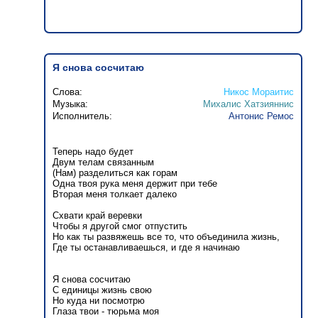
Я снова сосчитаю
Слова:
Никос Мораитис
Музыка:
Михалис Хатзияннис
Исполнитель:
Антонис Ремос
Теперь надо будет
Двум телам связанным
(Нам) разделиться как горам
Одна твоя рука меня держит при тебе
Вторая меня толкает далеко
Схвати край веревки
Чтобы я другой смог отпустить
Но как ты развяжешь все то, что объединила жизнь,
Где ты останавливаешься, и где я начинаю
Я снова сосчитаю
С единицы жизнь свою
Но куда ни посмотрю
Глаза твои - тюрьма моя