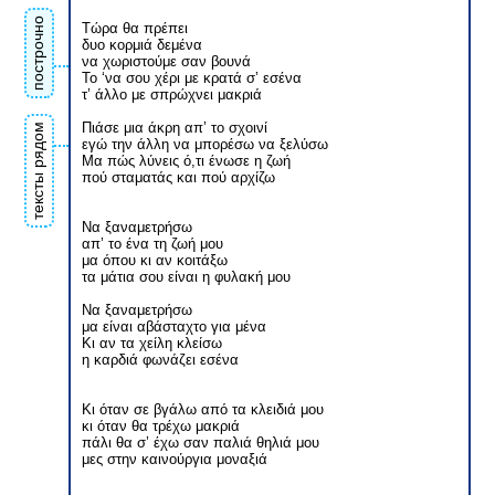
построчно
Τώρα θα πρέπει
δυο κορμιά δεμένα
να χωριστούμε σαν βουνά
Το ‘να σου χέρι με κρατά σ’ εσένα
τ’ άλλο με σπρώχνει μακριά
Πιάσε μια άκρη απ’ το σχοινί
тексты рядом
εγώ την άλλη να μπορέσω να ξελύσω
Μα πώς λύνεις ό,τι ένωσε η ζωή
πού σταματάς και πού αρχίζω
Να ξαναμετρήσω
απ’ το ένα τη ζωή μου
μα όπου κι αν κοιτάξω
τα μάτια σου είναι η φυλακή μου
Να ξαναμετρήσω
μα είναι αβάσταχτο για μένα
Κι αν τα χείλη κλείσω
η καρδιά φωνάζει εσένα
Κι όταν σε βγάλω από τα κλειδιά μου
κι όταν θα τρέχω μακριά
πάλι θα σ’ έχω σαν παλιά θηλιά μου
μες στην καινούργια μοναξιά