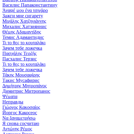
Василис Папаконстантину
Άναψέ μου ένα τσιγάρο
Зажги мне сигарету
Μιχάλης Χατζηγιάννης
Михалис Хатзияннис
Θέμης Αδαμαντίδης
Темис Адамантидис
Τι το θες το κουταλάκι
Зачем тебе ложечка
Πασχάλης Τερζής
Пасхалис Терзис
Τι το θες το κουταλάκι
Зачем тебе ложечка
Τάκης Μουσαφίρης
Такис Мусафирис
Δημήτρης Μητροπάνος
Димитрис Митропанос
Ψέματα
Неправды
Γιώργος Κακοσαίος
Йоргос Какосеос
Να ξαναμετρήσω
Я снова сосчитаю
Αντώνης Ρέμος