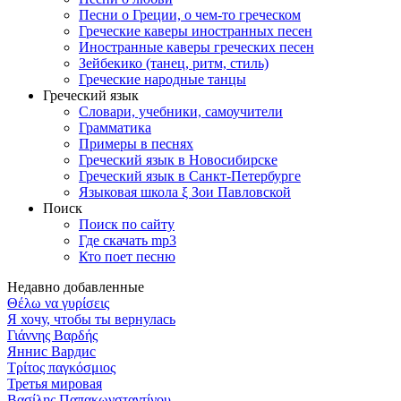
Песни о Греции, о чем-то греческом
Греческие каверы иностранных песен
Иностранные каверы греческих песен
Зейбекико (танец, ритм, стиль)
Греческие народные танцы
Греческий язык
Словари, учебники, самоучители
Грамматика
Примеры в песнях
Греческий язык в Новосибирске
Греческий язык в Санкт-Петербурге
Языковая школа ξ Зои Павловской
Поиск
Поиск по сайту
Где скачать mp3
Кто поет песню
Недавно добавленные
Θέλω να γυρίσεις
Я хочу, чтобы ты вернулась
Γιάννης Βαρδής
Яннис Вардис
Τρίτος παγκόσμιος
Третья мировая
Βασίλης Παπακωνσταντίνου