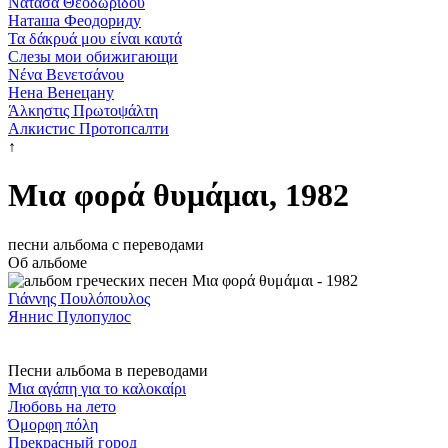
Νατάσα Θεοδωρίδου
Наташа Феодориду
Τα δάκρυά μου είναι καυτά
Слезы мои обижигающи
Νένα Βενετσάνου
Нена Венецану
Άλκηστις Πρωτοψάλτη
Алкистис Протопсалти
↑
Μια φορά θυμάμαι, 1982
песни альбома с переводами
Об альбоме
Γιάννης Πουλόπουλος
Яннис Пулопулос
Песни альбома в переводами
Μια αγάπη για το καλοκαίρι
Любовь на лето
Όμορφη πόλη
Прекрасный город