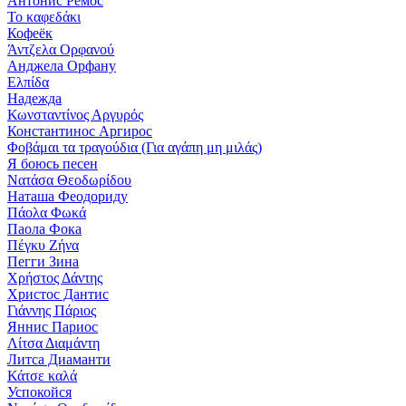
Антонис Ремос
Το καφεδάκι
Кофеёк
Άντζελα Ορφανού
Анджела Орфану
Ελπίδα
Надежда
Κωνσταντίνος Αργυρός
Константинос Аргирос
Φοβάμαι τα τραγούδια (Για αγάπη μη μιλάς)
Я боюсь песен
Νατάσα Θεοδωρίδου
Наташа Феодориду
Πάολα Φωκά
Паола Фока
Πέγκυ Ζήνα
Пегги Зина
Χρήστος Δάντης
Христос Дантис
Γιάννης Πάριος
Яннис Париос
Λίτσα Διαμάντη
Литса Диаманти
Κάτσε καλά
Успокойся