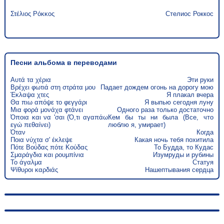
Στέλιος Ρόκκος
Стелиос Роккос
Песни альбома в переводами
Αυτά τα χέρια
Эти руки
Βρέχει φωτιά στη στράτα μου
Падает дождем огонь на дорогу мою
Έκλαψα χτες
Я плакал вчера
Θα πιω απόψε το φεγγάρι
Я выпью сегодня луну
Μια φορά μονάχα φτάνει
Одного раза только достаточно
Όποια και να 'σαι (Ό,τι αγαπάω
Кем бы ты ни была (Все, что
εγώ πεθαίνει)
люблю я, умирает)
Όταν
Когда
Ποια νύχτα σ' έκλεψε
Какая ночь тебя похитила
Πότε Βούδας πότε Κούδας
То Будда, то Кудас
Σμαράγδια και ρουμπίνια
Изумруды и рубины
Το άγαλμα
Статуя
Ψίθυροι καρδιάς
Нашептывания сердца