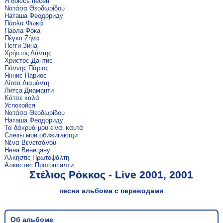
Я боюсь песен
Νατάσα Θεοδωρίδου
Наташа Феодориду
Πάολα Φωκά
Паола Фока
Πέγκυ Ζήνα
Пегги Зина
Χρήστος Δάντης
Христос Дантис
Γιάννης Πάριος
Яннис Париос
Λίτσα Διαμάντη
Литса Диаманти
Κάτσε καλά
Успокойся
Νατάσα Θεοδωρίδου
Наташа Феодориду
Τα δάκρυά μου είναι καυτά
Слезы мои обижигающи
Νένα Βενετσάνου
Нена Венецану
Άλκηστις Πρωτοψάλτη
Алкистис Протопсалти
Στέλιος Ρόκκος - Live 2001, 2001
песни альбома с переводами
Об альбоме