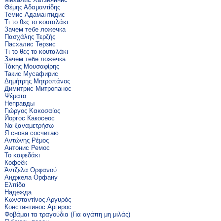
Θέμης Αδαμαντίδης
Темис Адамантидис
Τι το θες το κουταλάκι
Зачем тебе ложечка
Πασχάλης Τερζής
Пасхалис Терзис
Τι το θες το κουταλάκι
Зачем тебе ложечка
Τάκης Μουσαφίρης
Такис Мусафирис
Δημήτρης Μητροπάνος
Димитрис Митропанос
Ψέματα
Неправды
Γιώργος Κακοσαίος
Йоргос Какосеос
Να ξαναμετρήσω
Я снова сосчитаю
Αντώνης Ρέμος
Антонис Ремос
Το καφεδάκι
Кофеёк
Άντζελα Ορφανού
Анджела Орфану
Ελπίδα
Надежда
Κωνσταντίνος Αργυρός
Константинос Аргирос
Φοβάμαι τα τραγούδια (Για αγάπη μη μιλάς)