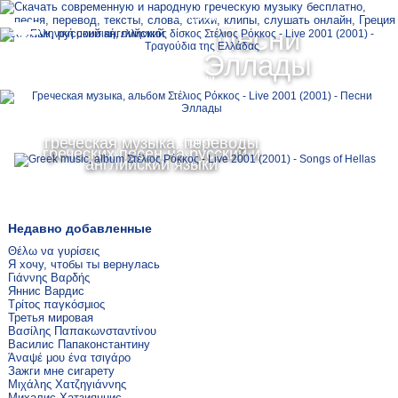
Ελληνικά
Песни
MENU
Эллады
Русский
греческая музыка, переводы
English
греческих песен на русский и
английский языки
Недавно добавленные
Θέλω να γυρίσεις
Я хочу, чтобы ты вернулась
Γιάννης Βαρδής
Яннис Вардис
Τρίτος παγκόσμιος
Третья мировая
Βασίλης Παπακωνσταντίνου
Василис Папаконстантину
Άναψέ μου ένα τσιγάρο
Зажги мне сигарету
Μιχάλης Χατζηγιάννης
Михалис Хатзияннис