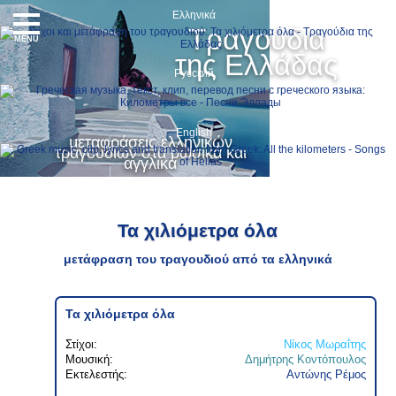
Ελληνικά
Τραγούδια
MENU
της Ελλάδας
Русский
English
μεταφράσεις ελληνικών
τραγουδιών στα ρωσικά και
αγγλικά
Τα χιλιόμετρα όλα
μετάφραση του τραγουδιού από τα ελληνικά
Τα χιλιόμετρα όλα
Στίχοι:
Νίκος Μωραΐτης
Μουσική:
Δημήτρης Κοντόπουλος
Εκτελεστής:
Αντώνης Ρέμος