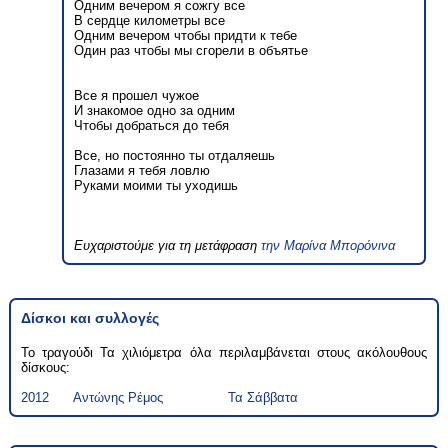
Одним вечером я сожгу все
В сердце километры все
Одним вечером чтобы придти к тебе
Один раз чтобы мы сгорели в объятье
Все я прошел чужое
И знакомое одно за одним
Чтобы добраться до тебя
Все, но постоянно ты отдаляешь
Глазами я тебя ловлю
Руками моими ты уходишь
Ευχαριστούμε για τη μετάφραση
την Μαρίνα Μπορόνινα
Δίσκοι και συλλογές
Το τραγούδι Τα χιλιόμετρα όλα περιλαμβάνεται στους ακόλουθους
δίσκους:
2012
Αντώνης Ρέμος
Τα Σάββατα