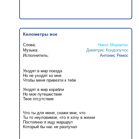
Километры все
Слова:
Никос Мораитис
Музыка:
Димитрис Кондопулос
Исполнитель:
Антонис Ремос
Уходят в мир поезда
Но не уходят ко мне
Чтобы меня привезти к тебе
Уходят в мир корабли
Но мое путешествие
Твое отсутствие
Что ты для меня, скажи мне, что
Ты то неуловимое, что я хочу в жизни
Постоянно я ищу маршрут
Который бы нас не разлучал