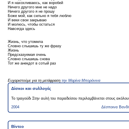
И я нахохливаюсь, как воробей
Ничего другого мне не надо
Ничего другого я не прошу
Боже мой, как сильно я тебя люблю
И веки свои закрываю
И молюсь, чтобы остаться
Навсегда здесь
Жизнь, что утомила
Словно слышишь ту же фразу
Жизнь
Предcказуемая очень
Словно слышишь снова
Тот же анекдот в сотый раз
Ευχαριστούμε για τη μετάφραση
την Μαρίνα Μπορόνινα
Δίσκοι και συλλογές
Το τραγούδι Στην αυλή του παραδείσου περιλαμβάνεται στους ακόλου
2004
Δέσποινα Βανδ
Βίντεο