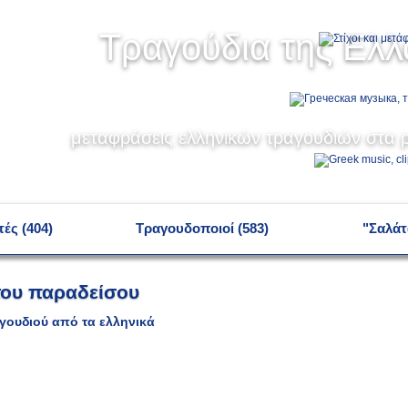
Τραγούδια της Ελ
μεταφράσεις ελληνικών τραγουδιών στα ρ
ές (404)
Τραγουδοποιοί (583)
"Σαλάτ
του παραδείσου
γουδιού από τα ελληνικά