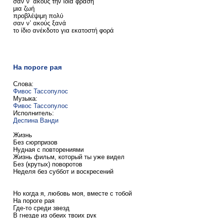
σαν ν’ ακούς την ίδια φράση
μια ζωή
προβλέψιμη πολύ
σαν ν’ ακούς ξανά
το ίδιο ανέκδοτο για εκατοστή φορά
На пороге рая
Слова:
Фивос Тассопулос
Музыка:
Фивос Тассопулос
Исполнитель:
Деспина Ванди
Жизнь
Без сюрпризов
Нудная с повторениями
Жизнь фильм, который ты уже видел
Без (крутых) поворотов
Неделя без суббот и воскресений
Но когда я, любовь моя, вместе с тобой
На пороге рая
Где-то среди звезд
В гнезде из обеих твоих рук