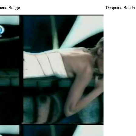
пина Ванди
Despoina Bandh