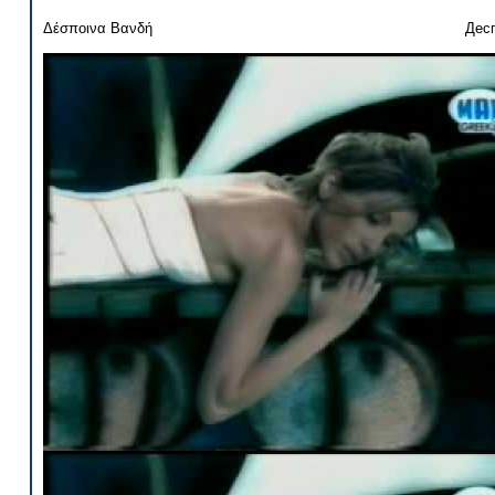
Δέσποινα Βανδή
Дес