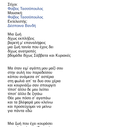
Στίχοι:
Φοίβος Τασσόπουλος
Μουσική:
Φοίβος Τασσόπουλος
Εκτελεστής:
Δέσποινα Βανδή
Μια ζωή
δίχως εκπλήξεις
βαρετή μ’ επαναλήψεις
μια ζωή ταινία που έχεις δει
δίχως ανατροπές
βδομάδα δίχως Σάββατα και Κυριακές
Μα όταν ειμ’ αγάπη μου μαζί σου
στην αυλή του παραδείσου
κάπου ανάμεσα στ’ αστέρια
στη φωλιά απ’ τα δυο σου χέρια
και κουρνιάζω σαν σπουργιτι
τίποτ’ άλλο δε μου λείπει
τίποτ’ άλλο δε ζητάω
Θέε μου πόσο σ’ αγαπάω
και τα βλέφαρά μου κλείνω
και προσεύχομαι να μείνω
για πάντα εδώ
Μια ζωή που έχει κουράσει