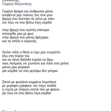
Εκτελεστής:
Γιώργος Μαζωνάκης
Γεμάτοι δρόμοι και άνθρωποι μόνοι
κουβέντα μην πιάνεις πες ένα γεια
βροχή που ξεσπάει σε σένα με πάει
και πώς να σου βάλω λίγη καρδιά
στην βροχή σου αγάπη στέκομαι
καταιγίδα μου με φως
στην βροχή σου μόνος βρέχομαι
και τα σπάει ο ουρανός.
Λείπει πάλι ο Θεός κι έχει μην ενοχλείτε
έξω στη πόρτα του
και σε σένα διέξοδο έτρεξα να βρω
τους παλμούς να χτυπάνε και πάλι στα χείλια
μόνος μου μέτρησα
μια καρδιά να σου φυτέψω δεν μπορώ
Στενά με φωτάκια καμμένα λαμπάκια
με γκράφιτι γράφουν τον τοίχο παιδιά
η νύχτα με παίρνει κοντά σου με φέρνει
μα πώς να σου βάλω λίγη καρδιά