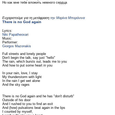
Но как мне тебе вложить немного сердца
Ευχαριστούμε για τη μετάφραση
την Μαρίνα Μπορόνινα
There is no God again
Lyrics:
Niki Papatheoxari
Music:
Performer:
Giorgos Mazonakis
Full streets and lonely people
Don't begin the talk, say just "hello"
The rain, which bursts out, leads me to you
And how to put some heart in you
In your rain, love, I stay
My thunderstorm with light
In the rain I get wet alone
And the sky rages
There is no God again and he has "don't disturb"
Outside of his door
And I rushed to you to find an exit
And (how) pulsations beat again in the lips
I counted by myself,