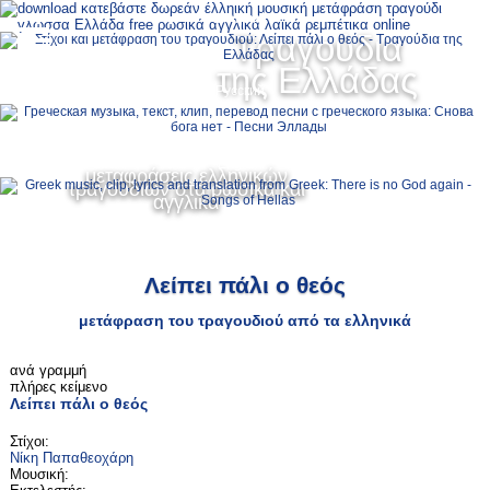
Ελληνικά
Τραγούδια
MENU
της Ελλάδας
Русский
English
μεταφράσεις ελληνικών
τραγουδιών στα ρωσικά και
αγγλικά
Λείπει πάλι ο θεός
μετάφραση του τραγουδιού από τα ελληνικά
ανά γραμμή
πλήρες κείμενο
Λείπει πάλι ο θεός
Στίχοι:
Νίκη Παπαθεοχάρη
Μουσική: