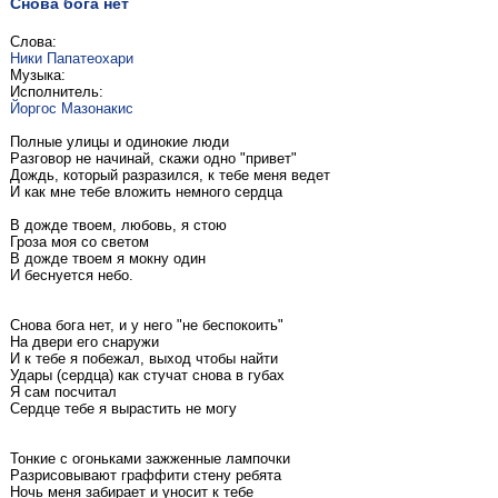
Снова бога нет
Слова:
Ники Папатеохари
Музыка:
Исполнитель:
Йоргос Мазонакис
Полные улицы и одинокие люди
Разговор не начинай, скажи одно "привет"
Дождь, который разразился, к тебе меня ведет
И как мне тебе вложить немного сердца
В дожде твоем, любовь, я стою
Гроза моя со светом
В дожде твоем я мокну один
И беснуется небо.
Снова бога нет, и у него "не беспокоить"
На двери его снаружи
И к тебе я побежал, выход чтобы найти
Удары (сердца) как стучат снова в губах
Я сам посчитал
Сердце тебе я вырастить не могу
Тонкие с огоньками зажженные лампочки
Разрисовывают граффити стену ребята
Ночь меня забирает и уносит к тебе