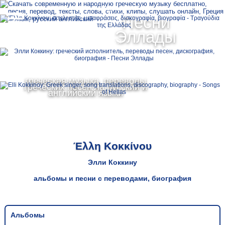
Ελληνικά
Песни
MENU
Эллады
Русский
English
греческая музыка, переводы
греческих песен на русский и
английский языки
Έλλη Κοκκίνου
Элли Коккину
альбомы и песни с переводами, биография
Альбомы