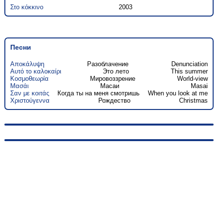
Στο κόκκινο
2003
Песни
Αποκάλυψη
Разоблачение
Denunciation
Αυτό το καλοκαίρι
Это лето
This summer
Κοσμοθεωρία
Мировоззрение
World-view
Μασάι
Масаи
Masai
Σαν με κοιτάς
Когда ты на меня смотришь
When you look at me
Χριστούγεννα
Рождество
Christmas
© 2010-2026, hellas-songs.ru. All rights reserved