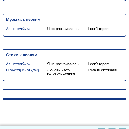
Музыка к песням
Δε μετανιώνω
Я не раскаиваюсь
I don't repent
Стихи к песням
Δε μετανιώνω
Я не раскаиваюсь
I don't repent
Η αγάπη είναι ζάλη
Любовь - это
Love is dizziness
головокружение
© 2010-2026, hellas-songs.ru. All rights reserved