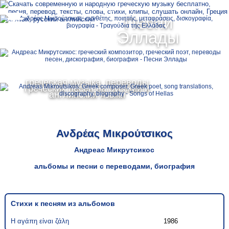
Ελληνικά
Песни
MENU
Эллады
Русский
English
греческая музыка, переводы
греческих песен на русский и
английский языки
Ανδρέας Μικρούτσικος
Андреас Микрутсикос
альбомы и песни с переводами, биография
Стихи к песням из альбомов
Η αγάπη είναι ζάλη
1986