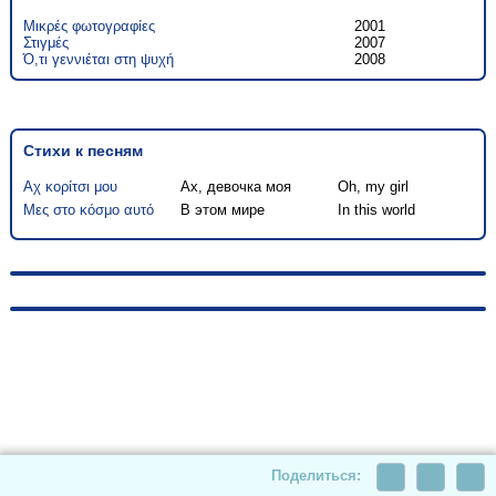
Μικρές φωτογραφίες
2001
Στιγμές
2007
Ό,τι γεννιέται στη ψυχή
2008
Стихи к песням
Αχ κορίτσι μου
Ах, девочка моя
Oh, my girl
Μες στο κόσμο αυτό
В этом мире
In this world
© 2010-2026, hellas-songs.ru. All rights reserved
Поделиться: