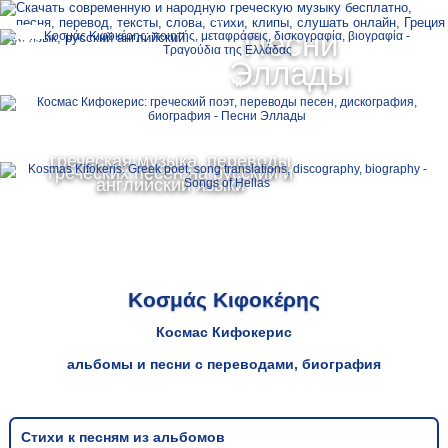
Ελληνικά
Песни
MENU
Эллады
Русский
English
греческая музыка, переводы
греческих песен на русский и
английский языки
Κοσμάς Κιφοκέρης
Космас Кифокерис
альбомы и песни с переводами, биография
Стихи к песням из альбомов