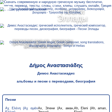
Ελληνικά
Песни
MENU
Эллады
Русский
English
греческая музыка, переводы
греческих песен на русский и
английский языки
Δήμος Αναστασιάδης
Димос Анастасиадис
альбомы и песни с переводами, биография
Песни
Αχ Ελένη (Αχ αμάν
Ах, Элени (Ах, аман,
Ah, Eleni (Ah, aman,
Ελένη)
Элени)
Eleni)