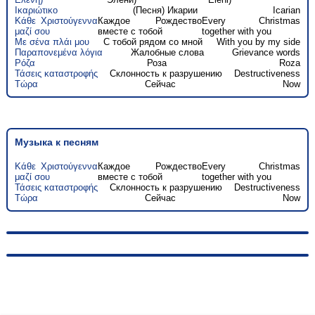
Ικαριώτικο
(Песня) Икарии
Icarian
Κάθε Χριστούγεννα
Каждое Рождество
Every Christmas
μαζί σου
вместе с тобой
together with you
Με σένα πλάι μου
С тобой рядом со мной
With you by my side
Παραπονεμένα λόγια
Жалобные слова
Grievance words
Ρόζα
Роза
Roza
Τάσεις καταστροφής
Склонность к разрушению
Destructiveness
Τώρα
Сейчас
Now
Музыка к песням
Κάθε Χριστούγεννα
Каждое Рождество
Every Christmas
μαζί σου
вместе с тобой
together with you
Τάσεις καταστροφής
Склонность к разрушению
Destructiveness
Τώρα
Сейчас
Now
© 2010-2026, hellas-songs.ru. All rights reserved