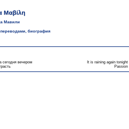
α Μαβίλη
ка Мавили
 переводами, биография
а сегодня вечером
It is raining again tonight
трасть
Passion