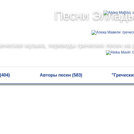
Песни Эллад
реческая музыка, переводы греческих песен на 
(404)
Авторы песен (583)
"Гречески