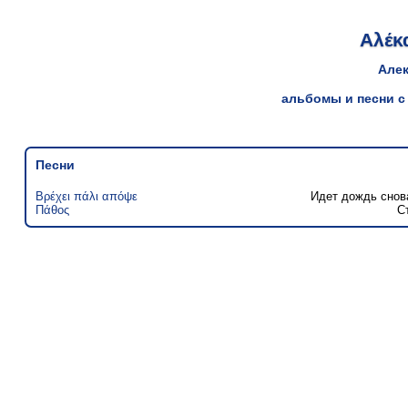
Αλέκ
Але
альбомы и песни с
Песни
Βρέχει πάλι απόψε
Идет дождь снов
Πάθος
С