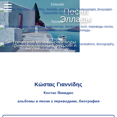
Ελληνικά
Песни
MENU
Эллады
Русский
English
греческая музыка, переводы
греческих песен на русский и
английский языки
Κώστας Γιαννίδης
Костас Яннидис
альбомы и песни с переводами, биография