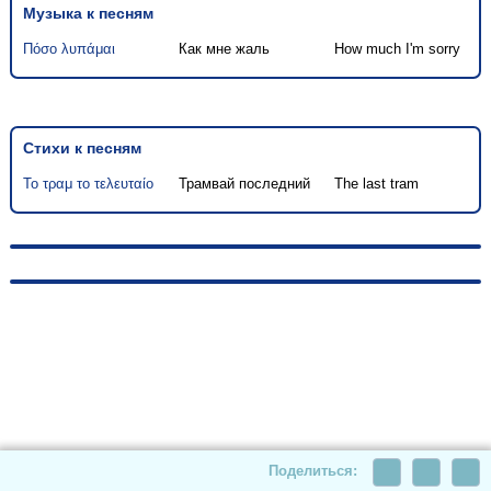
Музыка к песням
Πόσο λυπάμαι
Как мне жаль
How much I'm sorry
Стихи к песням
Το τραμ το τελευταίο
Трамвай последний
The last tram
© 2010-2026, hellas-songs.ru. All rights reserved
Поделиться: