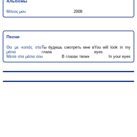
Альбомы
Μόνος μου
2008
Песни
Θα με κοιτάς στα
Ты будешь смотреть мне в
You will look in my
μάτια
глаза
eyes
Μέσα στα μάτια σου
В глазах твоих
In your eyes
© 2010-2026, hellas-songs.ru. All rights reserved