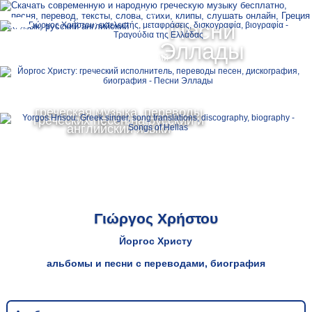
Ελληνικά
Песни
MENU
Эллады
Русский
English
греческая музыка, переводы
греческих песен на русский и
английский языки
Γιώργος Χρήστου
Йоргос Христу
альбомы и песни с переводами, биография