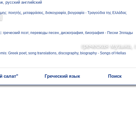
Ελληνικά
ы
Русский
греческая музыка, 
English
й салат"
Греческий язык
Поиск