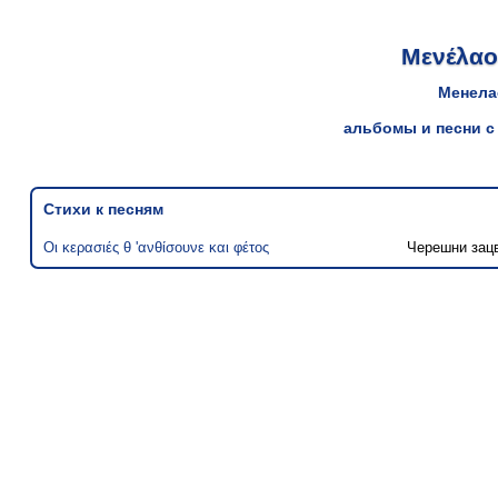
Μενέλαο
Менела
альбомы и песни с
Стихи к песням
Οι κερασιές θ 'ανθίσουνε και φέτος
Черешни зацв