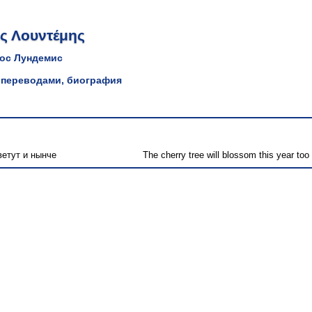
ς Λουντέμης
ос Лундемис
 переводами, биография
етут и нынче
The cherry tree will blossom this year too