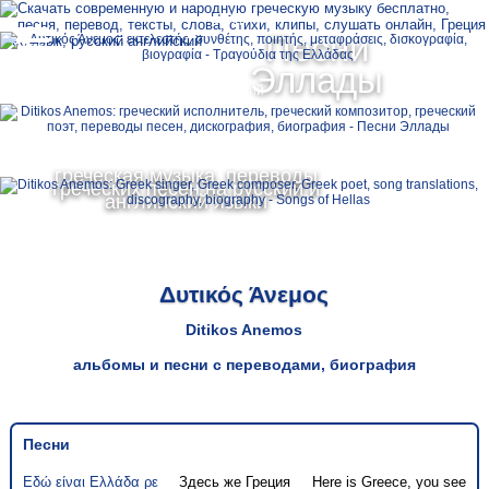
Ελληνικά
Песни
MENU
Эллады
Русский
English
греческая музыка, переводы
греческих песен на русский и
английский языки
Δυτικός Άνεμος
Ditikos Anemos
альбомы и песни с переводами, биография
Песни
Εδώ είναι Ελλάδα ρε
Здесь же Греция
Here is Greece, you see