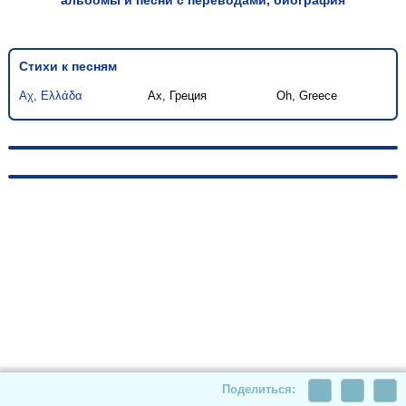
альбомы и песни с переводами, биография
Стихи к песням
Αχ, Ελλάδα
Ах, Греция
Oh, Greece
© 2010-2026, hellas-songs.ru. All rights reserved
Поделиться: