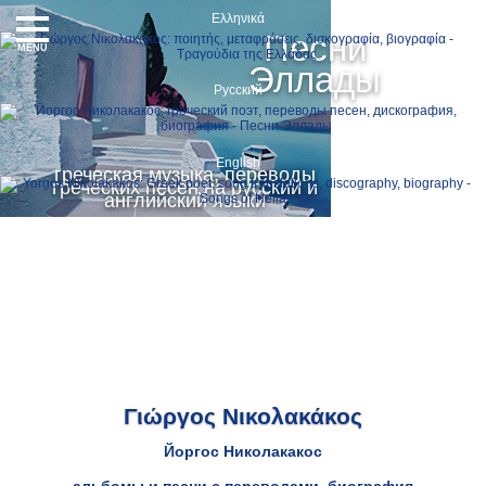
Ελληνικά
Песни
MENU
Эллады
Русский
English
греческая музыка, переводы
греческих песен на русский и
английский языки
Γιώργος Νικολακάκος
Йоргос Николакакос