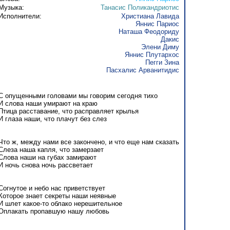
Музыка:
Танасис Поликандриотис
Исполнители:
Христиана Лавида
Яннис Париос
Наташа Феодориду
Дакис
Элени Диму
Яннис Плутархос
Пегги Зина
Пасхалис Арванитидис
С опущенными головами мы говорим сегодня тихо
И слова наши умирают на краю
Птица расставание, что расправляет крылья
И глаза наши, что плачут без слез
Что ж, между нами все закончено, и что еще нам сказать
Слеза наша капля, что замерзает
Слова наши на губах замирают
И ночь снова ночь рассветает
Согнутое и небо нас приветствует
Которое знает секреты наши неявные
И шлет какое-то облако нерешительное
Оплакать пропавшую нашу любовь