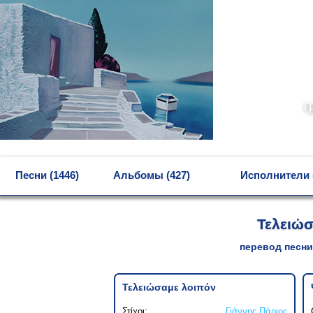
г
MENU
Песни (1446)
Альбомы (427)
Исполнители 
Τελειώ
перевод песни
Τελειώσαμε λοιπόν
Στίχοι:
Γιάννης Πάριος