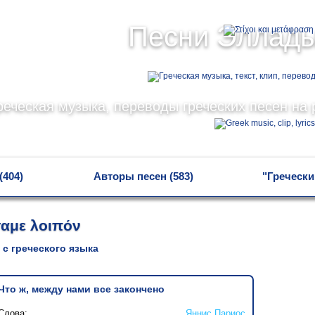
Песни Эллад
реческая музыка, переводы греческих песен на 
(404)
Авторы песен (583)
"Гречески
σαμε λοιπόν
 с греческого языка
Что ж, между нами все закончено
Слова:
Яннис Париос