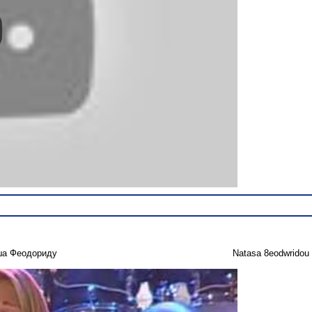
ша Феодориду
Natasa 8eodwridou