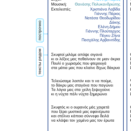
Μουσική:
Θανάσης Πολυκανδριώτης
Εκτελεστές:
Χριστιάνα Λαβίδα
Γιάννης Πάριος
Νατάσα Θεοδωρίδου
Δάκης
построчно
Ελένη Δήμου
Γιάννης Πλούταρχος
Πέγκυ Ζήνα
Πασχάλης Αρβανιτίδης
тексты рядом
Σκυφτοί μιλάμε απόψε σιγανά
κι οι λέξεις μας πεθαίνουν σε μιαν άκρια
Πουλί ο χωρισμός που φτερουγά
στα μάτια μας που κλαίνε δίχως δάκρυα
Τελειώσαμε λοιπόν και τι να πούμε,
το δάκρυ μας σταγόνα που παγώνει
Τα λόγια μας στα χείλη ξεψυχούνε
κι η νύχτα πάλι νύχτα ξημερώνει
Σκυφτός κι ο ουρανός μάς χαιρετά
που ξέρει μυστικά μας αφανέρωτα
και στέλνει κάποιο σύννεφο δειλά
να κλάψει τον χαμένο μας τον έρωτα