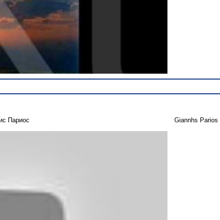
ис Париос
Giannhs Parios