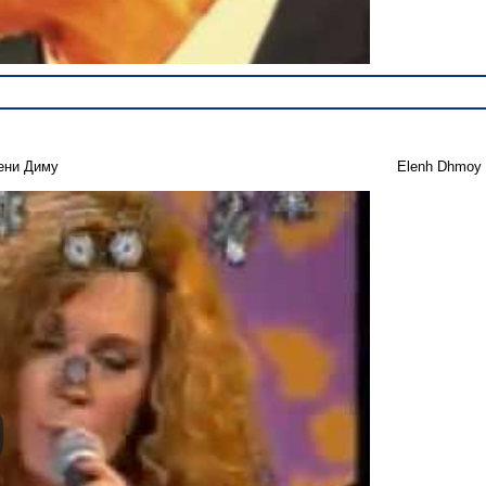
ени Диму
Elenh Dhmoy