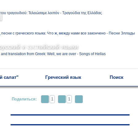
Ελληνικά
ы
Русский
русский и английский языки
English
й салат"
Греческий язык
Поиск
Поделиться:
1
1