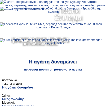
Ελληνικά
Песни
MENU
Эллады
Русский
English
греческая музыка, переводы
греческих песен на русский и
английский языки
Η αγάπη δυναμώνει
перевод песни с греческого языка
построчно
тексты рядом
Η αγάπη δυναμώνει
Στίχοι:
Νίκος Μωραΐτης
Μουσική: