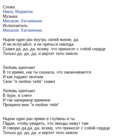
Слова:
Никос Мораитис
Музыка:
Михалис Хатзияннис
Исполнитель:
Михалис Хатзияннис
Нырни один раз внутрь своей жизни, да
И не испугайся, и не прячься никогда
Скажи да, да, да, всему, что приносит с собой сердце
Только да, да, да, и вертит тело землю
Любовь крепчает
В то время, как ты сказала, что заканчивается
И как падают молнии
Свое "я люблю тебя" скажи
Любовь крепчает
В буре, в снеге
И так наперекор времени
Прокричи мне "я люблю тебя"
Нырни один раз прямо в глубины и ты
Падая, чтобы увидеть, что звезды живут там
Я говорю да,да, да, всему, что приносит с собой сердце
Только да, да, да, и вертит тело землю