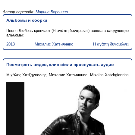
Автор перевода:
Марина Боронина
Альбомы и сборки
Песня Любовь крепчает (Η αγάπη δυναμώνει) вошла в следующие
альбомы:
2013
Михалис Хатзияннис
Η αγάπη δυναμώνει
Посмотреть видео, клип и/или прослушать аудио
Μιχάλης Χατζηγιάννης
Михалис Хатзияннис
Mixalhs Xatzhgiannhs