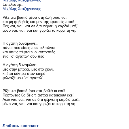
Μιχάλης Χατζηγιάννης
Εκτελεστής:
Μιχάλης Χατζηγιάννης
Ρίξε μια βουτιά μέσα στη ζωή σου, ναι
και μη φοβηθείς και μην της κρυφτείς ποτέ!
Πες ναι, ναι, ναι σε ό,τι φέρνει η καρδιά μαζί,
μόνο ναι, ναι, ναι και γυρίζει το κορμί τη γη.
Η αγάπη δυναμώνει,
πάνω που είπες πως τελειώνει
και όπως πέφτουν οι αστραπές
ένα "σ’ αγαπώ" σου πες
Η αγάπη δυναμώνει
μες στην μπόρα, μες στο χιόνι,
κι έτσι κόντρα στον καιρό
φώναξέ μου "σ’ αγαπώ"
Ρίξε μια βουτιά ίσια στα βαθιά κι εσύ!
Πέφτοντας θα δεις τ’ άστρα κατοικούν εκεί.
Λέω ναι, ναι, ναι σε ό,τι φέρνει η καρδιά μαζί,
μόνο ναι, ναι, ναι και γυρίζει το κορμί τη γη.
Любовь крепчает