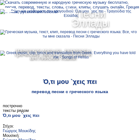
Ελληνικά
Песни
MENU
Эллады
Русский
English
греческая музыка, переводы
греческих песен на русский и
английский языки
Ό,τι μου `χεις πει
перевод песни с греческого языка
построчно
тексты рядом
Ό,τι μου `χεις πει
Στίχοι:
Γιώργος Μουκίδης
Μουσική: