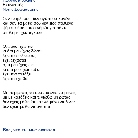
Γιώργος Μουκίδης
Εκτελεστής:
Νότης Σφακιανάκης
Σαν το φιλί σου, δεν αγάπησα κανένα
και σαν τα μάτια σου δεν είδα πουθενά
ψέματα ήτανε που νόμιζα για πάντα
ότι θα με `χεις αγκαλιά
Ό,τι μου `χεις πει,
κι ό,τι μου `χεις δώσει
έχει πια τελειώσει,
έχει ξεχαστεί
ό, τι μου `χεις πει,
κι ό,τι μου `χεις τάξει
έχει πια πετάξει,
έχει πια χαθεί
Μη περιμένεις να σου πω εγώ να μείνεις
μη με κοιτάζεις και τι νιώθω μη ρωτάς
δεν έχεις μάθει έτσι απλά μόνο να δίνεις
δεν έχεις μάθει να αγαπάς
Все, что ты мне сказала