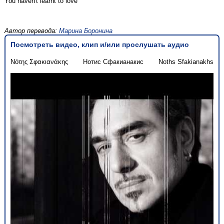
You haven't learnt to love
Автор перевода:
Марина Боронина
Посмотреть видео, клип и/или прослушать аудио
Νότης Σφακιανάκης
Нотис Сфакианакис
Noths Sfakianakhs