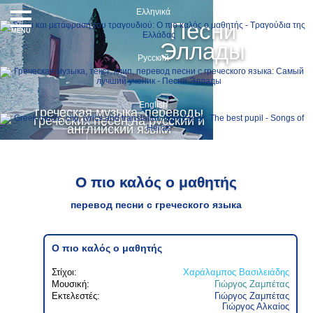
Ελληνικά
Песни
MENU
Эллады
Русский
English
греческая музыка, переводы
греческих песен на русский и
английский языки
Ο πιο καλός ο μαθητής
перевод песни с греческого языка
Ο πιο καλός ο μαθητής
Στίχοι:
Χαράλαμπος Βασιλειάδης
Μουσική:
Γιώργος Ζαμπέτας
Εκτελεστές:
Γιώργος Ζαμπέτας
Γιώργος Αλκαίος