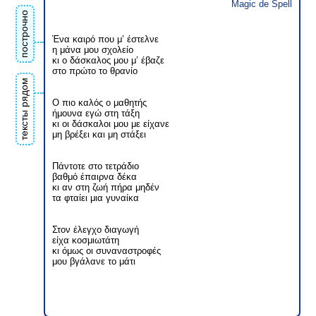
Magic de Spell
построчно
Ένα καιρό που μ’ έστελνε
η μάνα μου σχολείο
κι ο δάσκαλος μου μ’ έβαζε
στο πρώτο το θρανίο
тексты рядом
Ο πιο καλός ο μαθητής
ήμουνα εγώ στη τάξη
κι οι δάσκαλοι μου με είχανε
μη βρέξει και μη στάξει
Πάντοτε στο τετράδιο
βαθμό έπαιρνα δέκα
κι αν στη ζωή πήρα μηδέν
τα φταίει μια γυναίκα
Στον έλεγχο διαγωγή
είχα κοσμιωτάτη
κι όμως οι συναναστροφές
μου βγάλανε το μάτι