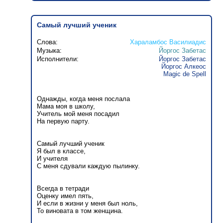
Самый лучший ученик
Слова:
Хараламбос Василиадис
Музыка:
Йоргос Забетас
Исполнители:
Йоргос Забетас
Йоргос Алкеос
Magic de Spell
Однажды, когда меня послала
Мама моя в школу,
Учитель мой меня посадил
На первую парту.
Самый лучший ученик
Я был в классе,
И учителя
С меня сдували каждую пылинку.
Всегда в тетради
Оценку имел пять,
И если в жизни у меня был ноль,
То виновата в том женщина.