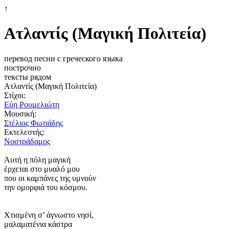
↑
Ατλαντίς (Μαγική Πολιτεία)
перевод песни с греческого языка
построчно
тексты рядом
Ατλαντίς (Μαγική Πολιτεία)
Στίχοι:
Εύη Ρουμελιώτη
Μουσική:
Στέλιος Φωτιάδης
Εκτελεστής:
Νοστράδαμος
Αυτή η πόλη μαγική
έρχεται στο μυαλό μου
που οι καμπάνες της υμνούν
την ομορφιά του κόσμου.
Χτισμένη σ’ άγνωστο νησί,
μαλαματένια κάστρα