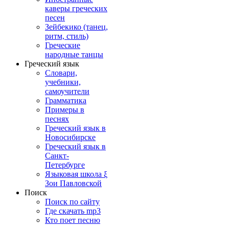
каверы греческих
песен
Зейбекико (танец,
ритм, стиль)
Греческие
народные танцы
Греческий язык
Словари,
учебники,
самоучители
Грамматика
Примеры в
песнях
Греческий язык в
Новосибирске
Греческий язык в
Санкт-
Петербурге
Языковая школа ξ
Зои Павловской
Поиск
Поиск по сайту
Где скачать mp3
Кто поет песню