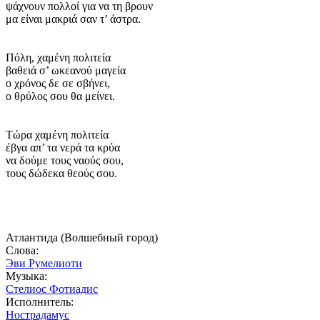
ψάχνουν πολλοί για να τη βρουν
μα είναι μακριά σαν τ’ άστρα.
Πόλη, χαμένη πολιτεία
βαθειά σ’ ωκεανού μαγεία
ο χρόνος δε σε σβήνει,
ο θρύλος σου θα μείνει.
Τώρα χαμένη πολιτεία
έβγα απ’ τα νερά τα κρύα
να δούμε τους ναούς σου,
τους δώδεκα θεούς σου.
Атлантида (Волшебный город)
Слова:
Эви Румелиоти
Музыка:
Стелиос Фотиадис
Исполнитель:
Нострадамус