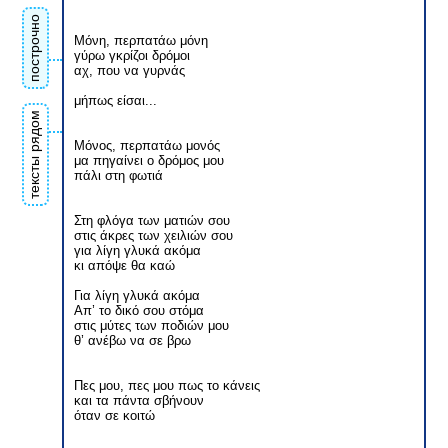
построчно
Μόνη, περπατάω μόνη
γύρω γκρίζοι δρόμοι
αχ, που να γυρνάς
μήπως είσαι...
тексты рядом
Μόνος, περπατάω μονός
μα πηγαίνει ο δρόμος μου
πάλι στη φωτιά
Στη φλόγα των ματιών σου
στις άκρες των χειλιών σου
για λίγη γλυκά ακόμα
κι απόψε θα καώ
Για λίγη γλυκά ακόμα
Απ’ το δικό σου στόμα
στις μύτες των ποδιών μου
θ’ ανέβω να σε βρω
Πες μου, πες μου πως το κάνεις
και τα πάντα σβήνουν
όταν σε κοιτώ