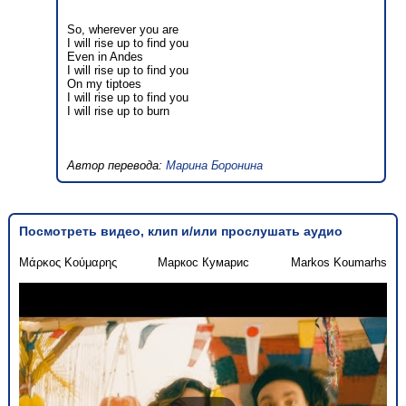
So, wherever you are
I will rise up to find you
Even in Andes
I will rise up to find you
On my tiptoes
I will rise up to find you
I will rise up to burn
Автор перевода:
Марина Боронина
Посмотреть видео, клип и/или прослушать аудио
Μάρκος Κούμαρης
Маркос Кумарис
Markos Koumarhs