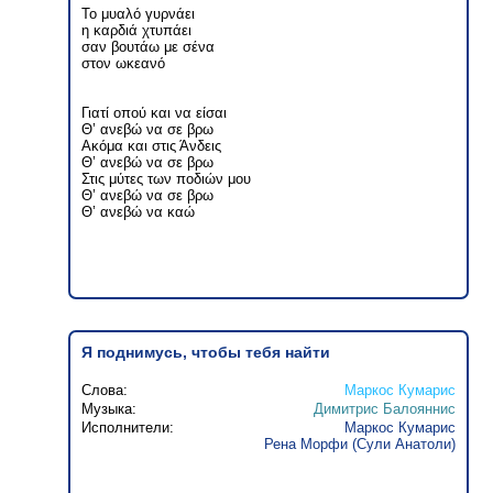
Το μυαλό γυρνάει
η καρδιά χτυπάει
σαν βουτάω με σένα
στον ωκεανό
Γιατί οπού και να είσαι
Θ’ ανεβώ να σε βρω
Ακόμα και στις Άνδεις
Θ’ ανεβώ να σε βρω
Στις μύτες των ποδιών μου
Θ’ ανεβώ να σε βρω
Θ’ ανεβώ να καώ
Я поднимусь, чтобы тебя найти
Слова:
Маркос Кумарис
Музыка:
Димитрис Балояннис
Исполнители:
Маркос Кумарис
Рена Морфи (Сули Анатоли)