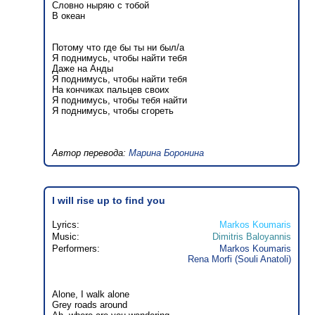
Словно ныряю с тобой
В океан
Потому что где бы ты ни был/а
Я поднимусь, чтобы найти тебя
Даже на Анды
Я поднимусь, чтобы найти тебя
На кончиках пальцев своих
Я поднимусь, чтобы тебя найти
Я поднимусь, чтобы сгореть
Автор перевода:
Марина Боронина
I will rise up to find you
Lyrics:
Markos Koumaris
Music:
Dimitris Baloyannis
Performers:
Markos Koumaris
Rena Morfi (Souli Anatoli)
Alone, I walk alone
Grey roads around