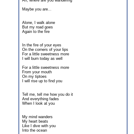
Ah, where are you wandering
Maybe you are...
Alone, I walk alone
But my road goes
Again to the fire
In the fire of your eyes
On the corners of your lips
For a little sweetness more
I will burn today as well
For a little sweetness more
From your mouth
On my tiptoes
I will rise up to find you
Tell me, tell me how you do it
And everything fades
When I look at you
My mind wanders
My heart beats
Like I dive with you
Into the ocean