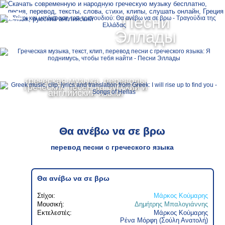
Ελληνικά
Песни
MENU
Эллады
Русский
English
греческая музыка, переводы
греческих песен на русский и
английский языки
Θα ανέβω να σε βρω
перевод песни с греческого языка
Θα ανέβω να σε βρω
Στίχοι:
Μάρκος Κούμαρης
Μουσική:
Δημήτρης Μπαλογιάννης
Εκτελεστές:
Μάρκος Κούμαρης
Ρένα Μόρφη (Σούλη Ανατολή)