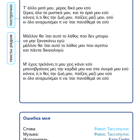
построчно
Τ' άλλο μισό μου, μέρος δικό μου εσύ
ξέρεις όλα τα μυστικά μου, και τα όριά μου εσύ
κάνεις ό,τι θες την ζωή μου, παίζεις μαζί μου, εσύ
κι όλο αναρωτιέμαι τι να 'σαι πανάθεμά σε εσύ
Μάλλον θα 'σαι αυτό το λάθος που δεν μπορώ
тексты рядом
να μην ξανακάνω εγώ
μάλλον θα 'σαι αυτό το λάθος μου που αγαπώ
και πάντα δικαιολογώ
Μ' έχεις τρελάνει,τι μου χεις κάνει εσύ
μπενοβγαίνεις μες την καρδιά μου και στα όνειρά μου εσύ
κάνεις ό,τι θες την ζωή μου, παίζεις μαζί μου εσύ
κι όλο αναρωτιέμαι τι να 'σαι πανάθεμά σε εσύ
Ошибка моя
Слова:
Фивос Тассопулос
Музыка:
Фивос Тассопулос
Исполнитель:
Кэти Гарби