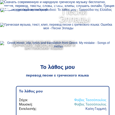
Ελληνικά
Песни
MENU
Эллады
Русский
English
греческая музыка, переводы
греческих песен на русский и
английский языки
Το λάθος μου
перевод песни с греческого языка
Το λάθος μου
Στίχοι:
Φοίβος Τασσόπουλος
Μουσική:
Φοίβος Τασσόπουλος
Εκτελεστής:
Καίτη Γαρμπή