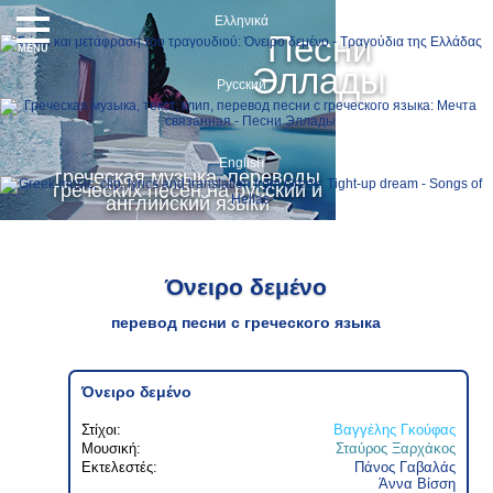
Ελληνικά
Песни
MENU
Эллады
Русский
English
греческая музыка, переводы
греческих песен на русский и
английский языки
Όνειρο δεμένο
перевод песни с греческого языка
Όνειρο δεμένο
Στίχοι:
Βαγγέλης Γκούφας
Μουσική:
Σταύρος Ξαρχάκος
Εκτελεστές:
Πάνος Γαβαλάς
Άννα Βίσση