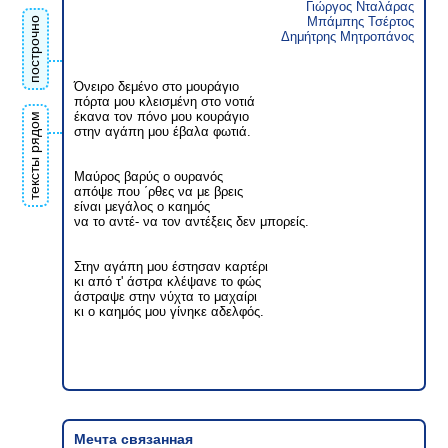
Γιώργος Νταλάρας
Μπάμπης Τσέρτος
построчно
Δημήτρης Μητροπάνος
Όνειρο δεμένο στο μουράγιο
πόρτα μου κλεισμένη στο νοτιά
έκανα τον πόνο μου κουράγιο
тексты рядом
στην αγάπη μου έβαλα φωτιά.
Μαύρος βαρύς ο ουρανός
απόψε που ΄ρθες να με βρεις
είναι μεγάλος ο καημός
να το αντέ- να τον αντέξεις δεν μπορείς.
Στην αγάπη μου έστησαν καρτέρι
κι από τ' άστρα κλέψανε το φώς
άστραψε στην νύχτα το μαχαίρι
κι ο καημός μου γίνηκε αδελφός.
Мечта cвязанная