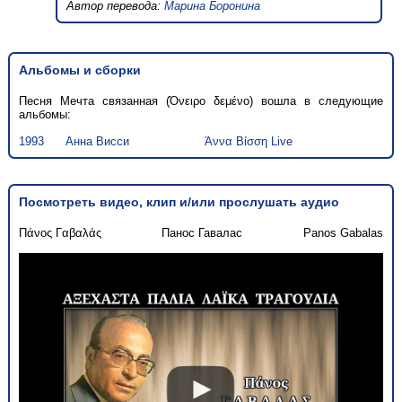
Автор перевода:
Марина Боронина
Альбомы и сборки
Песня Мечта cвязанная (Όνειρο δεμένο) вошла в следующие
альбомы:
1993
Анна Висси
Άννα Βίσση Live
Посмотреть видео, клип и/или прослушать аудио
Πάνος Γαβαλάς
Панос Гавалас
Panos Gabalas