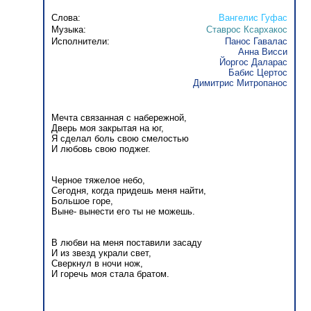
Слова:
Вангелис Гуфас
Музыка:
Ставрос Ксархакос
Исполнители:
Панос Гавалас
Анна Висси
Йоргос Даларас
Бабис Цертос
Димитрис Митропанос
Мечта связанная с набережной,
Дверь моя закрытая на юг,
Я сделал боль свою смелостью
И любовь свою поджег.
Черное тяжелое небо,
Сегодня, когда придешь меня найти,
Большое горе,
Выне- вынести его ты не можешь.
В любви на меня поставили засаду
И из звезд украли свет,
Сверкнул в ночи нож,
И горечь моя стала братом.