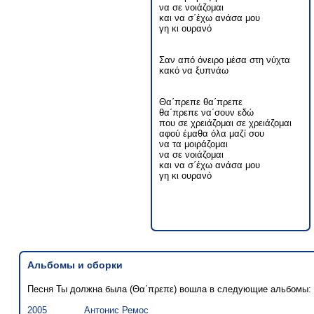
να σε νοιάζομαι
και να σ΄έχω ανάσα μου
γη κι ουρανό
Σαν από όνειρο μέσα στη νύχτα
κακό να ξυπνάω
Θα΄πρεπε θα΄πρεπε
θα΄πρεπε να΄σουν εδώ
που σε χρειάζομαι σε χρειάζομαι
αφού έμαθα όλα μαζί σου
να τα μοιράζομαι
να σε νοιάζομαι
και να σ΄έχω ανάσα μου
γη κι ουρανό
Альбомы и сборки
Песня Ты должна была (Θα΄πρεπε) вошла в следующие альбомы:
2005
Антонис Ремос