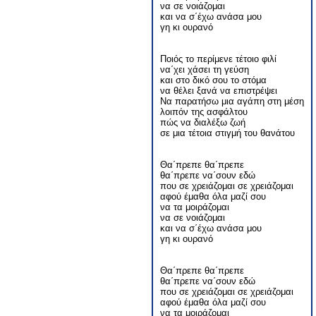
να σε νοιάζομαι
και να σ΄έχω ανάσα μου
γη κι ουρανό
Ποιός το περίμενε τέτοιο φιλί
να΄χει χάσει τη γεύση
και στο δικό σου το στόμα
να θέλει ξανά να επιστρέψει
Να παρατήσω μια αγάπη στη μέση
λοιπόν της ασφάλτου
πώς να διαλέξω ζωή
σε μια τέτοια στιγμή του θανάτου
Θα΄πρεπε θα΄πρεπε
θα΄πρεπε να΄σουν εδώ
που σε χρειάζομαι σε χρειάζομαι
αφού έμαθα όλα μαζί σου
να τα μοιράζομαι
να σε νοιάζομαι
και να σ΄έχω ανάσα μου
γη κι ουρανό
Θα΄πρεπε θα΄πρεπε
θα΄πρεπε να΄σουν εδώ
που σε χρειάζομαι σε χρειάζομαι
αφού έμαθα όλα μαζί σου
να τα μοιράζομαι