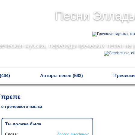
Песни Эллад
реческая музыка, переводы греческих песен на 
(404)
Авторы песен (583)
"Гречески
΄πρεπε
 с греческого языка
Ты должна была
Слова:
Йоргос Феофанус