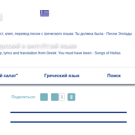
Ελληνικά
ы
Русский
русский и английский языки
English
й салат"
Греческий язык
Поиск
Поделиться:
1