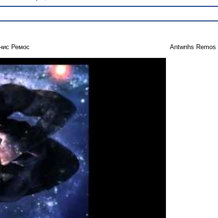
нис Ремос
Antwnhs Remos