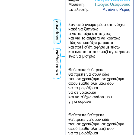
Μουσική:
Γιώργος Θεοφάνους
Εκτελεστής:
Αντώνης Ρέμος
построчно
Σαν από όνειρο μέσα στη νύχτα
κακό να ξυπνάω
τι να πετάξω απ΄το χτες
και για το αύριο τι να κρατάω
Πώς να κοιτάξω μπροστά
και ποτέ σ΄ότι αφήσαμε πίσω
και όλα αυτά που μαζί αγαπήσαμε
тексты рядом
εγώ να μισήσω
Θα΄πρεπε θα΄πρεπε
θα΄πρεπε να΄σουν εδώ
που σε χρειάζομαι σε χρειάζομαι
αφού έμαθα όλα μαζί σου
να τα μοιράζομαι
να σε νοιάζομαι
και να σ΄έχω ανάσα μου
γη κι ουρανό
Θα΄πρεπε θα΄πρεπε
θα΄πρεπε να΄σουν εδώ
που σε χρειάζομαι σε χρειάζομαι
αφού έμαθα όλα μαζί σου
να τα μοιράζομαι