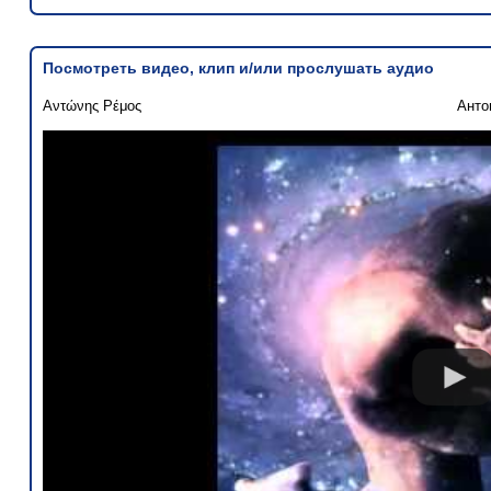
Посмотреть видео, клип и/или прослушать аудио
Αντώνης Ρέμος
Анто