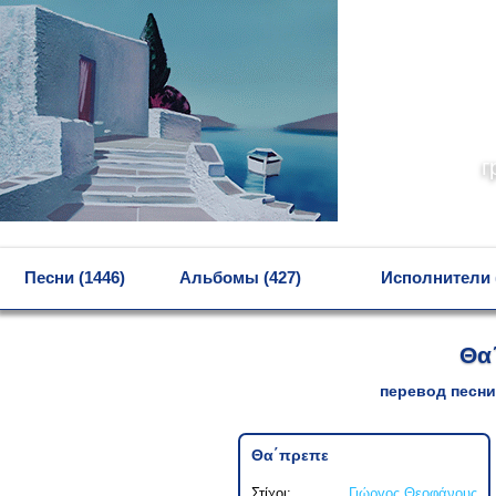
г
MENU
Песни (1446)
Альбомы (427)
Исполнители 
Θα
перевод песни
Θα΄πρεπε
Στίχοι:
Γιώργος Θεοφάνους