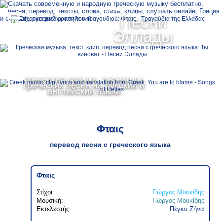
Ελληνικά
Песни
MENU
Эллады
Русский
English
греческая музыка, переводы
греческих песен на русский и
английский языки
Φταις
перевод песни с греческого языка
Φταις
Στίχοι:
Γιώργος Μουκίδης
Μουσική:
Γιώργος Μουκίδης
Εκτελεστής:
Πέγκυ Ζήνα