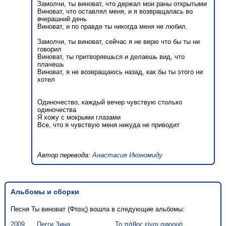
Замолчи, ты виноват, что держал мои раны открытыми
Виноват, что оставлял меня, и я возвращалась во
вчерашний день
Виноват, и по правде ты никогда меня не любил.
Замолчи, ты виноват, сейчас я не верю что бы ты ни
говорил
Виноват, ты притворяешься и делаешь вид, что
плачешь
Виноват, я не возвращаюсь назад, как бы ты этого ни
хотел
Одиночество, каждый вечер чувствую столько
одиночества
Я хожу с мокрыми глазами
Все, что я чувствую меня никуда не приводит
Автор перевода:
Анастасия Икономиду
Альбомы и сборки
Песня Ты виноват (Φταις) вошла в следующие альбомы:
2009
Пегги Зина
Το πάθος είναι αφορμή