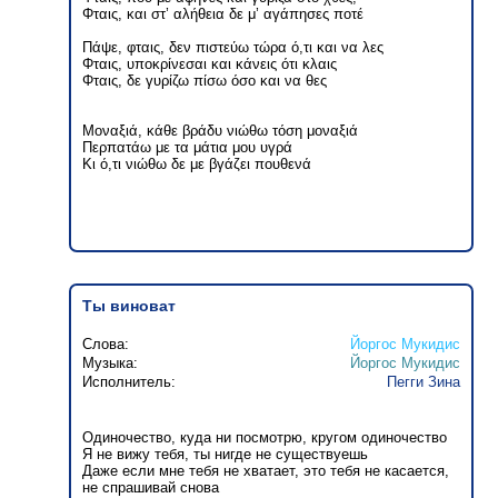
Φταις, και στ’ αλήθεια δε μ’ αγάπησες ποτέ
Πάψε, φταις, δεν πιστεύω τώρα ό,τι και να λες
Φταις, υποκρίνεσαι και κάνεις ότι κλαις
Φταις, δε γυρίζω πίσω όσο και να θες
Μοναξιά, κάθε βράδυ νιώθω τόση μοναξιά
Περπατάω με τα μάτια μου υγρά
Κι ό,τι νιώθω δε με βγάζει πουθενά
Ты виноват
Слова:
Йоргос Мукидис
Музыка:
Йоргос Мукидис
Исполнитель:
Пегги Зина
Одиночество, куда ни посмотрю, кругом одиночество
Я не вижу тебя, ты нигде не существуешь
Даже если мне тебя не хватает, это тебя не касается,
не спрашивай снова