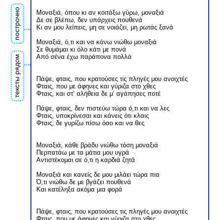
построчно
Μοναξιά, όπου κι αν κοιτάξω γύρω, μοναξιά
Δε σε βλέπω, δεν υπάρχεις πουθενά
Κι αν μου λείπεις, μη σε νοιάζει, μη ρωτάς ξανά
Μοναξιά, ό,τι και να κάνω νιώθω μοναξιά
Σε θυμάμαι κι όλο κάτι με πονά
Από σένα έχω παράπονα πολλά
тексты рядом
Πάψε, φταις, που κρατούσες τις πληγές μου ανοιχτές
Φταις, που με άφηνες και γύριζα στο χθες
Φταις, και στ’ αλήθεια δε μ’ αγάπησες ποτέ
Πάψε, φταις, δεν πιστεύω τώρα ό,τι και να λες
Φταις, υποκρίνεσαι και κάνεις ότι κλαις
Φταις, δε γυρίζω πίσω όσο και να θες
Μοναξιά, κάθε βράδυ νιώθω τόση μοναξιά
Περπατάω με τα μάτια μου υγρά
Αντιστέκομαι σε ό,τι η καρδιά ζητά
Μοναξιά και κανείς δε μου μιλάει τώρα πια
Ό,τι νιώθω δε με βγάζει πουθενά
Και κατέληξα ακόμα μια φορά
Πάψε, φταις, που κρατούσες τις πληγές μου ανοιχτές
Φταις, που με άφηνες και γύριζα στο χθες,