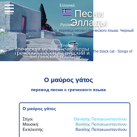
Ελληνικά
Песни
MENU
Эллады
Русский
English
греческая музыка, переводы
греческих песен на русский и
английский языки
Ο μαύρος γάτος
перевод песни с греческого языка
Ο μαύρος γάτος
Στίχοι:
Θανάσης Παπακωνσταντίνου
Μουσική:
Βασίλης Παπακωνσταντίνου
Εκτελεστής:
Βασίλης Παπακωνσταντίνου