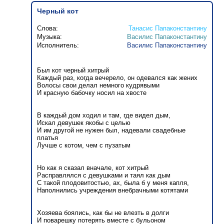
Черный кот
Слова:
Танасис Папаконстантину
Музыка:
Василис Папаконстантину
Исполнитель:
Василис Папаконстантину
Был кот черный хитрый
Каждый раз, когда вечерело, он одевался как жених
Волосы свои делал немного кудрявыми
И красную бабочку носил на хвосте
В каждый дом ходил и там, где видел дым,
Искал девушек якобы с целью
И им другой не нужен был, надевали свадебные
платья
Лучше с котом, чем с пузатым
Но как я сказал вначале, кот хитрый
Расправлялся с девушками и таял как дым
С такой плодовитостью, ах, была б у меня капля,
Наполнились учреждения внебрачными котятами
Хозяева боялись, как бы не влезть в долги
И поварешку потерять вместе с бульоном