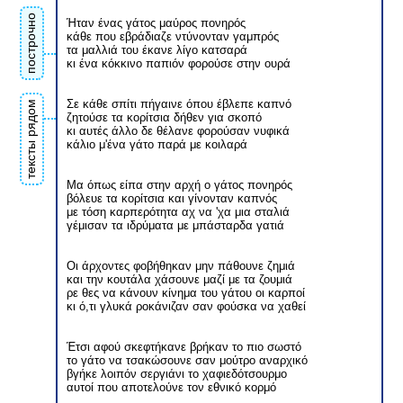
построчно
Ήταν ένας γάτος μαύρος πονηρός
κάθε που εβράδιαζε ντύνονταν γαμπρός
τα μαλλιά του έκανε λίγο κατσαρά
κι ένα κόκκινο παπιόν φορούσε στην ουρά
Σε κάθε σπίτι πήγαινε όπου έβλεπε καπνό
тексты рядом
ζητούσε τα κορίτσια δήθεν για σκοπό
κι αυτές άλλο δε θέλανε φορούσαν νυφικά
κάλιο μ'ένα γάτο παρά με κοιλαρά
Μα όπως είπα στην αρχή ο γάτος πονηρός
βόλευε τα κορίτσια και γίνονταν καπνός
με τόση καρπερότητα αχ να 'χα μια σταλιά
γέμισαν τα ιδρύματα με μπάσταρδα γατιά
Οι άρχοντες φοβήθηκαν μην πάθουνε ζημιά
και την κουτάλα χάσουνε μαζί με τα ζουμιά
ρε θες να κάνουν κίνημα του γάτου οι καρποί
κι ό,τι γλυκά ροκάνιζαν σαν φούσκα να χαθεί
Έτσι αφού σκεφτήκανε βρήκαν το πιο σωστό
το γάτο να τσακώσουνε σαν μούτρο αναρχικό
βγήκε λοιπόν σεργιάνι το χαφιεδότσουρμο
αυτοί που αποτελούνε τον εθνικό κορμό