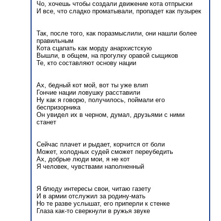
Чо, хочешь чтобы создали движение кота отпрыски
И все, что сладко проматывали, пропадет как пузырек
Так, после того, как поразмыслили, они нашли более
правильным
Кота сцапать как морду анархистскую
Вышли, в общем, на прогулку оравой сыщиков
Те, кто составляют основу нации
Ах, бедный кот мой, вот ты уже влип
Гончие нации ловушку расставили
Ну как я говорю, получилось, поймали его
беспризорника
Он увидел их в черном, думал, друзьями с ними
станет
Сейчас плачет и рыдает, корчится от боли
Может, холодных судей сможет переубедить
Ах, добрые люди мои, я не кот
Я человек, чувствами наполненный
Я блюду интересы свои, читаю газету
И в армии отслужил за родину-мать
Но те разве услышат, его приперли к стенке
Глаза как-то сверкнули в ружья звуке