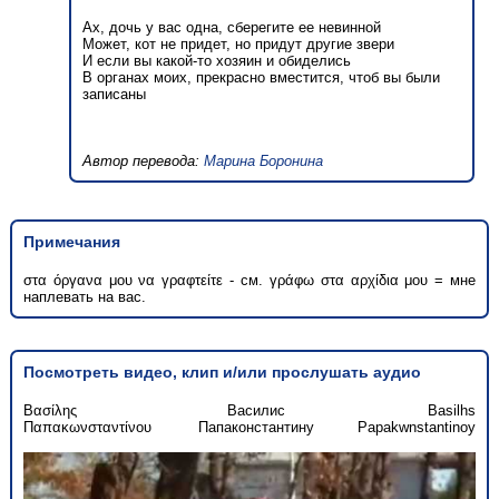
Ах, дочь у вас одна, сберегите ее невинной
Может, кот не придет, но придут другие звери
И если вы какой-то хозяин и обиделись
В органах моих, прекрасно вместится, чтоб вы были
записаны
Автор перевода:
Марина Боронина
Примечания
στα όργανα μου να γραφτείτε - см. γράφω στα αρχίδια μου = мне
наплевать на вас.
Посмотреть видео, клип и/или прослушать аудио
Βασίλης
Василис
Basilhs
Παπακωνσταντίνου
Папаконстантину
Papakwnstantinoy