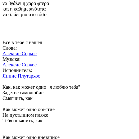
να βγάλει η χαρά φτερά
και η καθημερινότητα
να σπάει μια στο τόσο
Все в тебе я нашел
Слова:
Алексис Серкос
Музыка:
Алексис Серкос
Исполнитель:
Яннис Плутархос
Как, как может одно "я люблю тебя"
Задетое самолюбие
Смягчить, как
Как может одно объятие
На пустынном пляже
Тебя опьянить, как
Как может одно внезапное