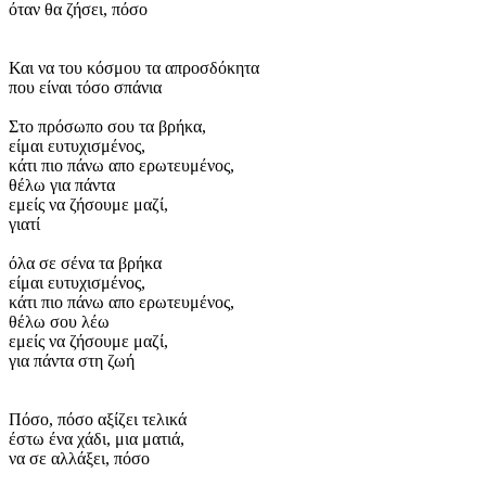
όταν θα ζήσει, πόσο
Και να του κόσμου τα απροσδόκητα
που είναι τόσο σπάνια
Στο πρόσωπο σου τα βρήκα,
είμαι ευτυχισμένος,
κάτι πιο πάνω απο ερωτευμένος,
θέλω για πάντα
εμείς να ζήσουμε μαζί,
γιατί
όλα σε σένα τα βρήκα
είμαι ευτυχισμένος,
κάτι πιο πάνω απο ερωτευμένος,
θέλω σου λέω
εμείς να ζήσουμε μαζί,
για πάντα στη ζωή
Πόσο, πόσο αξίζει τελικά
έστω ένα χάδι, μια ματιά,
να σε αλλάξει, πόσο