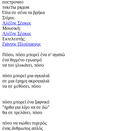
построчно
тексты рядом
Όλα σε σένα τα βρήκα
Στίχοι:
Αλέξης Σέρκος
Μουσική:
Αλέξης Σέρκος
Εκτελεστής:
Γιάννης Πλούταρχος
Πόσο, πόσο μπορεί ένα σ' αγαπώ
ένα θιγμένο εγωισμό
να τον γλυκάνει, πόσο
πόσο μπορεί μια αγκαλιά
σε μια έρημη ακρογιαλιά
να σε μεθύσει, πόσο
πόσο μπορεί ένα ξαφνικό
"ήρθα για λίγο να σε δώ"
θα σε τρελάνει, πόσο
πόσο να νιώθει τυχερός
ένας άνθρωπος απλός