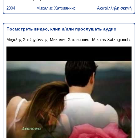
2004
Михалис Хатзияннис
Ακατάλληλη σκηνή
Посмотреть видео, клип и/или прослушать аудио
Μιχάλης Χατζηγιάννης
Михалис Хатзияннис
Mixalhs Xatzhgiannhs