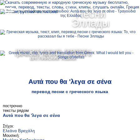
Ελληνικά
Песни
MENU
Эллады
Русский
English
греческая музыка, переводы
греческих песен на русский и
английский языки
Αυτά που θα 'λεγα σε σένα
перевод песни с греческого языка
построчно
тексты рядом
Αυτά που θα 'λεγα σε σένα
Στίχοι:
Ελεάνα Βραχάλη
Μουσική: