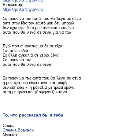
Μιχάλης Χατζηγιάννης
Εκτελεστής:
Μιχάλης Χατζηγιάννης
Σε ποιον να πω αυτά που θα 'λεγα σε σένα
ούτε στον ίδιο τον εαυτό μου δεν μπορώ
δεν έχω εγώ δικό μου άνθρωπο κανένα
αυτά που θα 'λεγα σε σένα για να πω
Εγώ που σ' αγαπώ μα δε σε είχα
Σωπαίνω εδώ
Σε άλλη αγκαλιά σε χέρια ξένα
Σε ποιον να πω
αυτά που θα 'λεγα σε σένα
Σε ποιον να πω αυτά που θα 'λεγα σε σένα
η μοναξιά μου δίνει στέγη και τροφή
δεν είσ' εδώ κι η μοναξιά με τρώει εμένα
αυτή με τρώει και μ' αφήνει ζωντανό
То, что рассказал бы я тебе
Слова:
Элеана Врахали
Музыка: