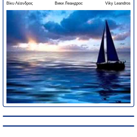
Βίκυ Λέανδρος
Вики Леандрос
Viky Leandros