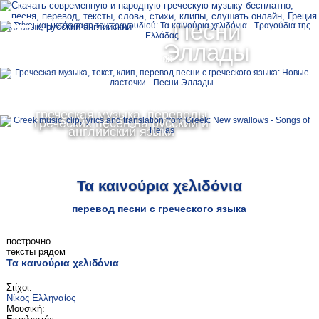
Ελληνικά
Песни
MENU
Эллады
Русский
English
греческая музыка, переводы
греческих песен на русский и
английский языки
Τα καινούρια χελιδόνια
перевод песни с греческого языка
построчно
тексты рядом
Τα καινούρια χελιδόνια
Στίχοι:
Νίκος Ελληναίος
Μουσική: