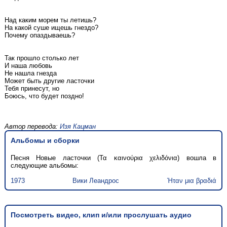
Над каким морем ты летишь?
На какой суше ищешь гнездо?
Почему опаздываешь?
Так прошло столько лет
И наша любовь
Не нашла гнезда
Может быть другие ласточки
Тебя принесут, но
Боюсь, что будет поздно!
Автор перевода:
Изя Кацман
Альбомы и сборки
Песня Новые ласточки (Τα καινούρια χελιδόνια) вошла в
следующие альбомы:
1973
Вики Леандрос
Ήταν μια βραδιά
Посмотреть видео, клип и/или прослушать аудио