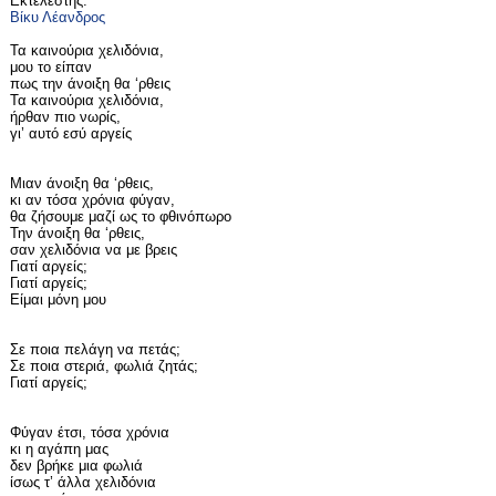
Εκτελεστής:
Βίκυ Λέανδρος
Τα καινούρια χελιδόνια,
μου το είπαν
πως την άνοιξη θα ‘ρθεις
Τα καινούρια χελιδόνια,
ήρθαν πιο νωρίς,
γι’ αυτό εσύ αργείς
Μιαν άνοιξη θα ‘ρθεις,
κι αν τόσα χρόνια φύγαν,
θα ζήσουμε μαζί ως το φθινόπωρο
Την άνοιξη θα ‘ρθεις,
σαν χελιδόνια να με βρεις
Γιατί αργείς;
Γιατί αργείς;
Είμαι μόνη μου
Σε ποια πελάγη να πετάς;
Σε ποια στεριά, φωλιά ζητάς;
Γιατί αργείς;
Φύγαν έτσι, τόσα χρόνια
κι η αγάπη μας
δεν βρήκε μια φωλιά
ίσως τ’ άλλα χελιδόνια