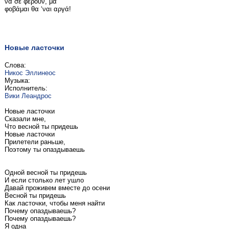
να σε φέρουν, μα
φοβάμαι θα ‘ναι αργά!
Новые ласточки
Слова:
Никос Эллинеос
Музыка:
Исполнитель:
Вики Леандрос
Новые ласточки
Сказали мне,
Что весной ты придешь
Новые ласточки
Прилетели раньше,
Поэтому ты опаздываешь
Одной весной ты придешь
И если столько лет ушло
Давай проживем вместе до осени
Весной ты придешь
Как ласточки, чтобы меня найти
Почему опаздываешь?
Почему опаздываешь?
Я одна