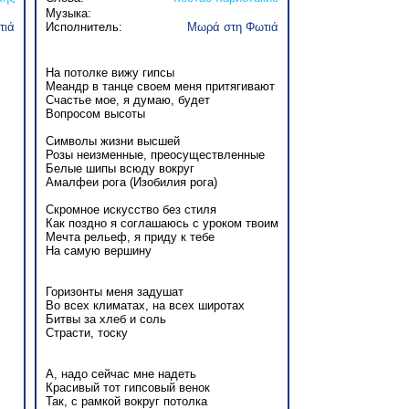
Музыка:
τιά
Исполнитель:
Μωρά στη Φωτιά
На потолке вижу гипсы
Меандр в танце своем меня притягивают
Счастье мое, я думаю, будет
Вопросом высоты
Символы жизни высшей
Розы неизменные, преосуществленные
Белые шипы всюду вокруг
Амалфеи рога (Изобилия рога)
Скромное искусство без стиля
Как поздно я соглашаюсь с уроком твоим
Мечта рельеф, я приду к тебе
На самую вершину
Горизонты меня задушат
Во всех климатах, на всех широтах
Битвы за хлеб и соль
Страсти, тоску
А, надо сейчас мне надеть
Красивый тот гипсовый венок
Так, с рамкой вокруг потолка