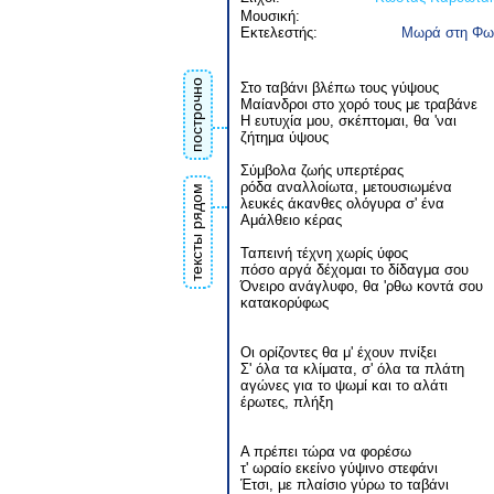
Μουσική:
Εκτελεστής:
Μωρά στη Φω
построчно
Στο ταβάνι βλέπω τους γύψους
Μαίανδροι στο χορό τους με τραβάνε
Η ευτυχία μου, σκέπτομαι, θα 'ναι
ζήτημα ύψους
Σύμβολα ζωής υπερτέρας
ρόδα αναλλοίωτα, μετουσιωμένα
тексты рядом
λευκές άκανθες ολόγυρα σ' ένα
Αμάλθειο κέρας
Ταπεινή τέχνη χωρίς ύφος
πόσο αργά δέχομαι το δίδαγμα σου
Όνειρο ανάγλυφο, θα 'ρθω κοντά σου
κατακορύφως
Οι ορίζοντες θα μ' έχουν πνίξει
Σ' όλα τα κλίματα, σ' όλα τα πλάτη
αγώνες για το ψωμί και το αλάτι
έρωτες, πλήξη
Α πρέπει τώρα να φορέσω
τ' ωραίο εκείνο γύψινο στεφάνι
Έτσι, με πλαίσιο γύρω το ταβάνι