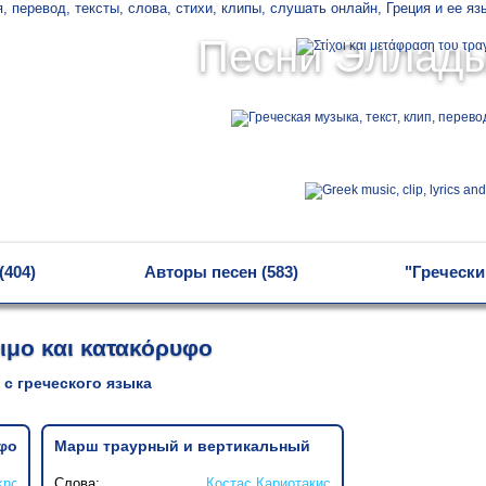
Песни Эллад
(404)
Авторы песен (583)
"Гречески
ιμο και κατακόρυφο
 с греческого языка
υφο
Марш траурный и вертикальный
κης
Слова:
Костас Кариотакис