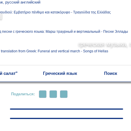
Ελληνικά
ы
Русский
греческая музыка, 
English
й салат"
Греческий язык
Поиск
Поделиться: