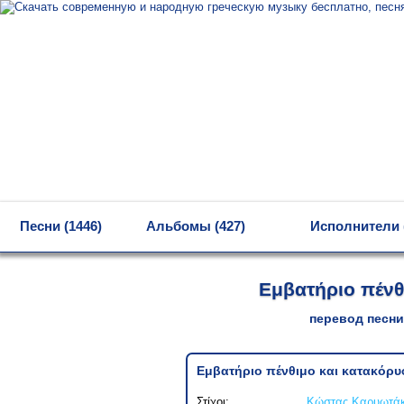
MENU
Песни (1446)
Альбомы (427)
Исполнители 
Εμβατήριο πένθ
перевод песни
Εμβατήριο πένθιμο και κατακόρ
Στίχοι:
Κώστας Καρυωτά