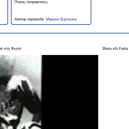
Очень понравлюсь
Автор перевода:
Марина Боронина
ά στη Φωτιά
Mwra sth Fwtia