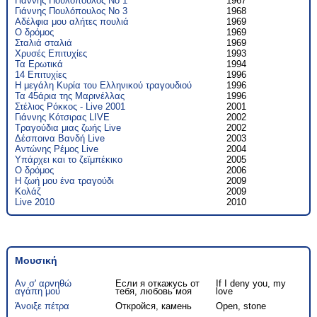
Γιάννης Πουλόπουλος No 1
1967
Γιάννης Πουλόπουλος No 3
1968
Αδέλφια μου αλήτες πουλιά
1969
Ο δρόμος
1969
Σταλιά σταλιά
1969
Χρυσές Επιτυχίες
1993
Τα Ερωτικά
1994
14 Επιτυχίες
1996
Η μεγάλη Κυρία του Ελληνικού τραγουδιού
1996
Τα 45άρια της Μαρινέλλας
1996
Στέλιος Ρόκκος - Live 2001
2001
Γιάννης Κότσιρας LIVE
2002
Τραγούδια μιας ζωής Live
2002
Δέσποινα Βανδή Live
2003
Αντώνης Ρέμος Live
2004
Υπάρχει και το ζεϊμπέκικο
2005
Ο δρόμος
2006
Η ζωή μου ένα τραγούδι
2009
Κολάζ
2009
Live 2010
2010
Μουσική
Αν σ' αρνηθώ
Если я откажусь от
If I deny you, my
αγάπη μου
тебя, любовь моя
love
Άνοιξε πέτρα
Откройся, камень
Open, stone