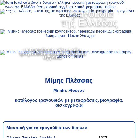
Ελληνικά
Τραγούδια
MENU
της Ελλάδας
Русский
English
μεταφράσεις ελληνικών
τραγουδιών στα ρωσικά και
αγγλικά
Μίμης Πλέσσας
Mimhs Plessas
κατάλογος τραγουδιών με μεταφράσεις, βιογραφία,
δισκογραφία
Μουσική για τα τραγούδια των δίσκων