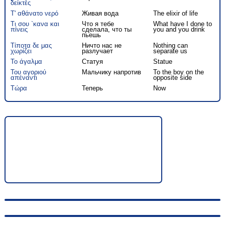
δείκτες
Τ' αθάνατο νερό
Живая вода
The elixir of life
Τι σου `κανα και
Что я тебе
What have I done to
πίνεις
сделала, что ты
you and you drink
пьешь
Τίποτα δε μας
Ничто нас не
Nothing can
χωρίζει
разлучает
separate us
Το άγαλμα
Статуя
Statue
Του αγοριού
Мальчику напротив
To the boy on the
απέναντι
opposite side
Τώρα
Теперь
Now