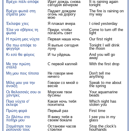
Βρέχει πάλι απόψε
Идет дождь снова
It is raining again
сегодня вечером
tonight
Βρέχει φωτιά στη
Падает дождем
The fire is raining on
στράτα μου
огонь на дорогу
my way
мою
Έκλαψα χτες
Я плакал вчера
I cried yesterday
Έλα να σβήσεις τη
Приди, чтобы
Come to turn off the
φωτιά
погасить свет
light
Η πρώτη μας νύχτα
Первая наша ночь
Our first night
Θα πιω απόψε το
Я выпью сегодня
Tonight I will drink
φεγγάρι
луну
the moon
Κι εσύ θα φύγεις
И ты уйдешь
And you will go
away
Με την πρώτη
С первой каплей
With the first drop
στάλα
Μη μου πεις τίποτα
Не говори мне
Don't tell me
ничего
anything
Μίλα μου για την
Говори со мной о
Speak to me about
άνοιξη
весне
the spring
Οι θαλασσιές σου οι
Морские твои
Your aquamarine
χάντρες
бусины
beads
Ποια νύχτα σ'
Какая ночь тебя
Which night has
έκλεψε
похитила
stolen you
Πρώτη φορά
Первый раз
First time
Σε βλέπω στο
Я вижу тебя в
I see you in my
ποτήρι μου
своем бокале
glass
Σταμάτησε του
Останови часов
Stop the clock's
ρολογιού τους
стрелки
hourhands