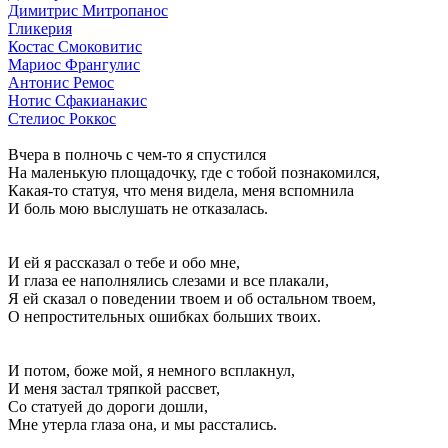
Димитрис Митропанос
Гликерия
Костас Смоковитис
Мариос Франгулис
Антонис Ремос
Нотис Сфакианакис
Стелиос Роккос
Вчера в полночь c чем-то я спустился
На маленькую площадочку, где с тобой познакомился,
Какая-то статуя, что меня видела, меня вспомнила
И боль мою выслушать не отказалась.
И ей я рассказал о тебе и обо мне,
И глаза ее наполнялись слезами и все плакали,
Я ей сказал о поведении твоем и об остальном твоем,
О непростительных ошибках больших твоих.
И потом, боже мой, я немного всплакнул,
И меня застал тряпкой рассвет,
Со статуей до дороги дошли,
Мне утерла глаза она, и мы расстались.