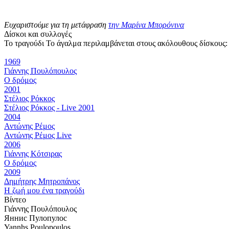
Ευχαριστούμε για τη μετάφραση
την Μαρίνα Μπορόνινα
Δίσκοι και συλλογές
Το τραγούδι Το άγαλμα περιλαμβάνεται στους ακόλουθους δίσκους:
1969
Γιάννης Πουλόπουλος
Ο δρόμος
2001
Στέλιος Ρόκκος
Στέλιος Ρόκκος - Live 2001
2004
Αντώνης Ρέμος
Αντώνης Ρέμος Live
2006
Γιάννης Κότσιρας
Ο δρόμος
2009
Δημήτρης Μητροπάνος
Η ζωή μου ένα τραγούδι
Βίντεο
Γιάννης Πουλόπουλος
Яннис Пулопулос
Yannhs Poulopoulos