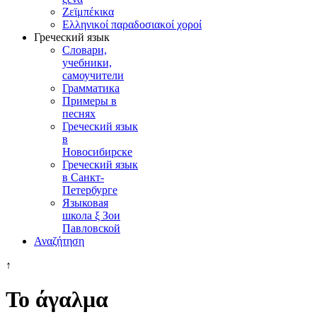
Ζεϊμπέκικα
Ελληνικοί παραδοσιακοί χοροί
Греческий язык
Словари,
учебники,
самоучители
Грамматика
Примеры в
песнях
Греческий язык
в
Новосибирске
Греческий язык
в Санкт-
Петербурге
Языковая
школа ξ Зои
Павловской
Αναζήτηση
↑
Το άγαλμα