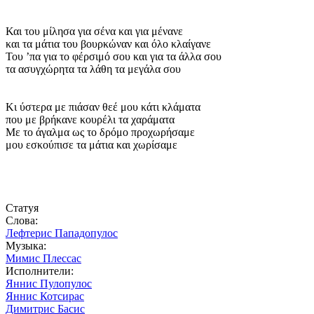
Και του μίλησα για σένα και για μένανε
και τα μάτια του βουρκώναν και όλο κλαίγανε
Του ’πα για το φέρσιμό σου και για τα άλλα σου
τα ασυγχώρητα τα λάθη τα μεγάλα σου
Κι ύστερα με πιάσαν θεέ μου κάτι κλάματα
που με βρήκανε κουρέλι τα χαράματα
Με το άγαλμα ως το δρόμο προχωρήσαμε
μου εσκούπισε τα μάτια και χωρίσαμε
Статуя
Слова:
Лефтерис Пападопулос
Музыка:
Мимис Плессас
Исполнители:
Яннис Пулопулос
Яннис Котсирас
Димитрис Басис