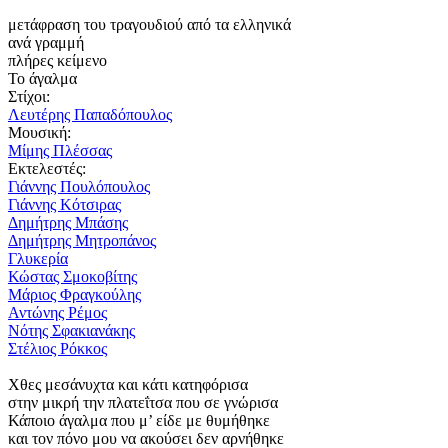
μετάφραση του τραγουδιού από τα ελληνικά
ανά γραμμή
πλήρες κείμενο
Το άγαλμα
Στίχοι:
Λευτέρης Παπαδόπουλος
Μουσική:
Μίμης Πλέσσας
Εκτελεστές:
Γιάννης Πουλόπουλος
Γιάννης Κότσιρας
Δημήτρης Μπάσης
Δημήτρης Μητροπάνος
Γλυκερία
Κώστας Σμοκοβίτης
Μάριος Φραγκούλης
Αντώνης Ρέμος
Νότης Σφακιανάκης
Στέλιος Ρόκκος
Χθες μεσάνυχτα και κάτι κατηφόρισα
στην μικρή την πλατεΐτσα που σε γνώρισα
Κάποιο άγαλμα που μ’ είδε με θυμήθηκε
και τον πόνο μου να ακούσει δεν αρνήθηκε