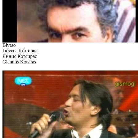
Βίντεο
Γιάννης Κότσιρας
Яннис Котсирас
Giannhs Kotsiras