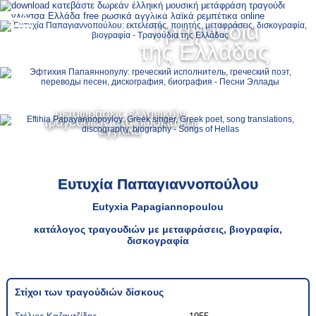
Ελληνικά
Τραγούδια
MENU
της Ελλάδας
Русский
English
μεταφράσεις ελληνικών
τραγουδιών στα ρωσικά και
αγγλικά
Ευτυχία Παπαγιαννοπούλου
Eutyxia Papagiannopoulou
κατάλογος τραγουδιών με μεταφράσεις, βιογραφία,
δισκογραφία
Στίχοι των τραγούδιών δίσκους