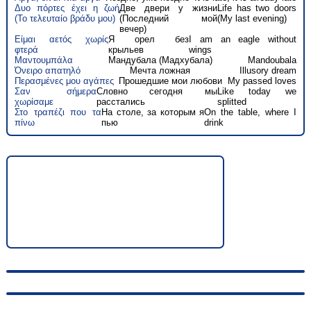
Δυο πόρτες έχει η ζωή
Две двери у жизни
Life has two doors
(Το τελευταίο βράδυ μου)
(Последний мой
(My last evening)
вечер)
Είμαι αετός χωρίς
Я орел без
I am an eagle without
φτερά
крыльев
wings
Μαντουμπάλα
Мандубала (Мадхубала)
Mandoubala
Όνειρο απατηλό
Мечта ложная
Illusory dream
Περασμένες μου αγάπες
Прошедшие мои любови
My passed loves
Σαν σήμερα
Словно сегодня мы
Like today we
χωρίσαμε
расстались
splitted
Στο τραπέζι που τα
На столе, за которым я
On the table, where I
πίνω
пью
drink