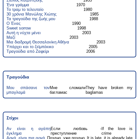
Στέλιος Καζαντζίδης
1955
Ένα γράμμα
1970
Το τραμ το τελευταίο
1980
30 χρόνια Μανώλης Χιώτης
1985
Τα τραγούδια της ζωής μου
1988
Ο Ένας
1990
Sweet sorrow
1998
Αυτή η νύχτα μένει
2003
Μαζί
2003
Μια διαδρομή Θεσσαλονίκη Αθήνα
2003
Υπάρχει και το ζεϊμπέκικο
2005
Τραγούδια από Ζαφείρι
2006
Τραγούδια
Μου σπάσανε τον
Мне сломали
They have broken my
μπαγλαμά
багламас
baglamas
Στίχοι
Αν είναι η αγάπη
Если любовь -
If the love is
έγκλημα
преступление
crime
Αργά, είναι πια αργά
Поздно, уже поздно
It is late, it is already late