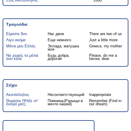
21ος Ακατάλληλος
2000
Τραγούδια
Είμαστε δυο
Нас двое
There are two of us
Λίγο ακόμα
Еще немного
Just a little more
Μάνα μου Ελλάς
Эллада, матушка
Greece, my mother
моя
Να χαρείς τα μάτια
Будь добра,
Please, do me a
σου καλέ
дорогая
favour, dear
Στίχοι
Ακατάλληλος
Несоответствующий
Inappropriate
Θυμάσαι (Ψάξε στ'
Помнишь(Разыщи в
Remember (Find in
όνειρό μας)
мечте нашей)
our dream)