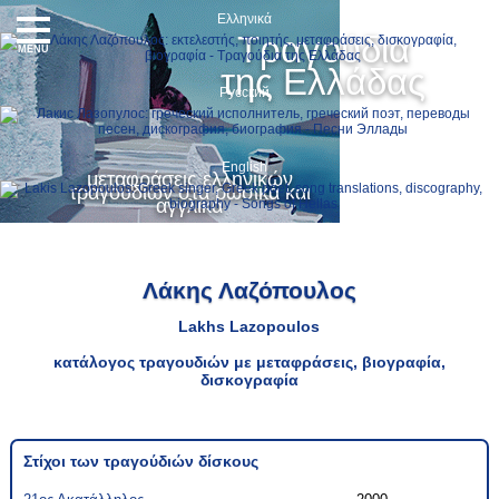
Ελληνικά
Τραγούδια
MENU
της Ελλάδας
Русский
English
μεταφράσεις ελληνικών
τραγουδιών στα ρωσικά και
αγγλικά
Λάκης Λαζόπουλος
Lakhs Lazopoulos
κατάλογος τραγουδιών με μεταφράσεις, βιογραφία,
δισκογραφία
Στίχοι των τραγούδιών δίσκους