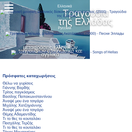
Ελληνικά
Τραγούδια
MENU
της Ελλάδας
Русский
μεταφράσεις ελληνικών
English
τραγουδιών στα ρωσικά και
αγγλικά
Πρόσφατες καταχωρήσεις
Θέλω να γυρίσεις
Γιάννης Βαρδής
Τρίτος παγκόσμιος
Βασίλης Παπακωνσταντίνου
Άναψέ μου ένα τσιγάρο
Μιχάλης Χατζηγιάννης
Άναψέ μου ένα τσιγάρο
Θέμης Αδαμαντίδης
Τι το θες το κουταλάκι
Πασχάλης Τερζής
Τι το θες το κουταλάκι
Τάκης Μουσαφίρης