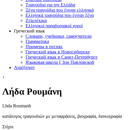
Τραγούδια για την Ελλάδα
Ξένα τραγούδια που έγιναν ελληνικά
Ελληνικά τραγούδια που έγιναν ξένα
Ζεϊμπέκικα
Ελληνικοί παραδοσιακοί χοροί
Греческий язык
Словари, учебники, самоучители
Грамматика
Примеры в песнях
Греческий язык в Новосибирске
Греческий язык в Санкт-Петербурге
Языковая школа ξ Зои Павловской
Αναζήτηση
↑
Λήδα Ρουμάνη
Lhda Roumanh
κατάλογος τραγουδιών με μεταφράσεις, βιογραφία, δισκογραφία
Στίχοι