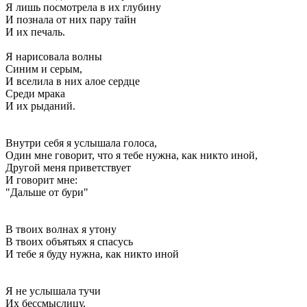
Я лишь посмотрела в их глубину
И познала от них пару тайн
И их печаль.
Я нарисовала волны
Синим и серым,
И вселила в них алое сердце
Среди мрака
И их рыданий.
Внутри себя я услышала голоса,
Один мне говорит, что я тебе нужна, как никто иной,
Другой меня приветствует
И говорит мне:
"Дальше от бури"
В твоих волнах я утону
В твоих объятьях я спасусь
И тебе я буду нужна, как никто иной
Я не услышала тучи
Их бессмыслицу,