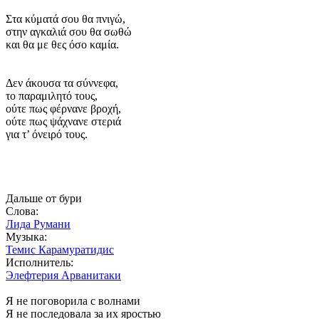
Στα κύματά σου θα πνιγώ,
στην αγκαλιά σου θα σωθώ
και θα με θες όσο καμία.
Δεν άκουσα τα σύννεφα,
το παραμιλητό τους,
ούτε πως φέρνανε βροχή,
ούτε πως ψάχνανε στεριά
για τ’ όνειρό τους.
Дальше от бури
Слова:
Лида Румани
Музыка:
Темис Карамуратидис
Исполнитель:
Элефтерия Арванитаки
Я не поговорила с волнами
Я не последовала за их яростью