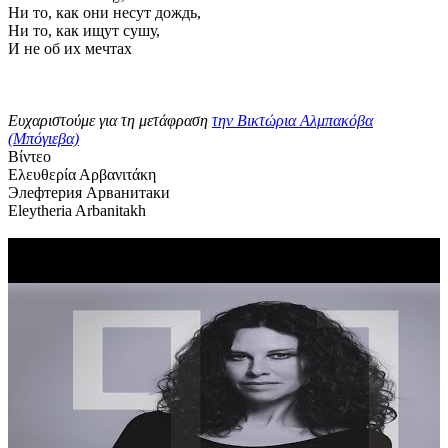
Ни то, как они несут дождь,
Ни то, как ищут сушу,
И не об их мечтах
Ευχαριστούμε για τη μετάφραση
την Βικτώρια Αλμπακόβα
(Μπόγιεβα)
Βίντεο
Ελευθερία Αρβανιτάκη
Элефтерия Арванитаки
Eleytheria Arbanitakh