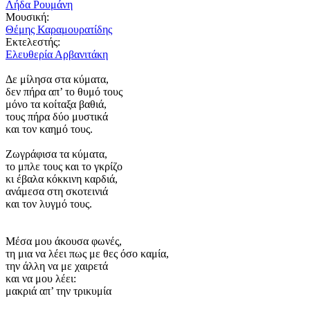
Λήδα Ρουμάνη
Μουσική:
Θέμης Καραμουρατίδης
Εκτελεστής:
Ελευθερία Αρβανιτάκη
Δε μίλησα στα κύματα,
δεν πήρα απ’ το θυμό τους
μόνο τα κοίταξα βαθιά,
τους πήρα δύο μυστικά
και τον καημό τους.
Ζωγράφισα τα κύματα,
το μπλε τους και το γκρίζο
κι έβαλα κόκκινη καρδιά,
ανάμεσα στη σκοτεινιά
και τον λυγμό τους.
Μέσα μου άκουσα φωνές,
τη μια να λέει πως με θες όσο καμία,
την άλλη να με χαιρετά
και να μου λέει:
μακριά απ’ την τρικυμία