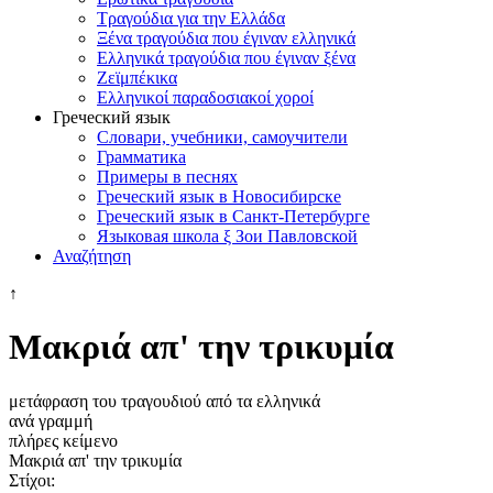
Τραγούδια για την Ελλάδα
Ξένα τραγούδια που έγιναν ελληνικά
Ελληνικά τραγούδια που έγιναν ξένα
Ζεϊμπέκικα
Ελληνικοί παραδοσιακοί χοροί
Греческий язык
Словари, учебники, самоучители
Грамматика
Примеры в песнях
Греческий язык в Новосибирске
Греческий язык в Санкт-Петербурге
Языковая школа ξ Зои Павловской
Αναζήτηση
↑
Μακριά απ' την τρικυμία
μετάφραση του τραγουδιού από τα ελληνικά
ανά γραμμή
πλήρες κείμενο
Μακριά απ' την τρικυμία
Στίχοι: