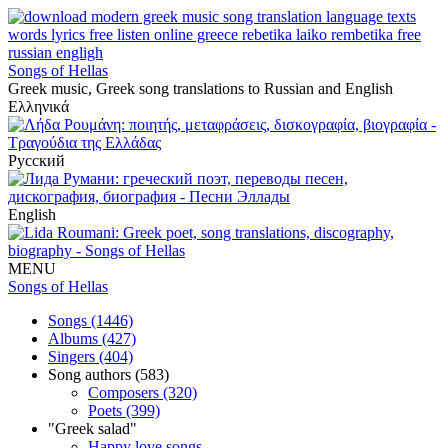
Songs of Hellas
Greek music, Greek song translations to Russian and English
Ελληνικά
Русский
English
MENU
Songs of Hellas
Songs (1446)
Albums (427)
Singers (404)
Song authors (583)
Composers (320)
Poets (399)
"Greek salad"
Happy love songs