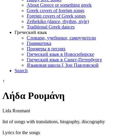
About Greece or something greek
Greek covers of foreign songs
Foreign covers of Greek songs
Zeibekiko (dance, rhythm, style)
Traditional Greek dances
Греческий язык
Словари, учебники, самоучители
Грамматика
Примеры в песнях
Греческий язык в Новосибирске
Греческий язык в Санкт-Петербурге
Языковая школа ξ Зои Павловской
Search
↑
Λήδα Ρουμάνη
Lida Roumani
list of songs with translations, biography, discography
Lyrics for the songs