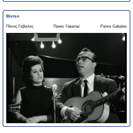
Βίντεο
Πάνος Γαβαλάς
Панос Гавалас
Panos Gabalas