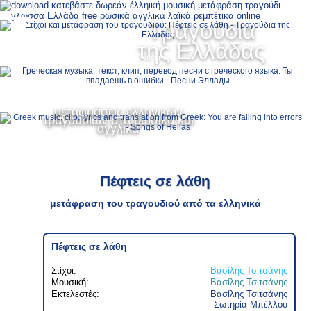
Ελληνικά
Τραγούδια
MENU
της Ελλάδας
Русский
English
μεταφράσεις ελληνικών
τραγουδιών στα ρωσικά και
αγγλικά
Πέφτεις σε λάθη
μετάφραση του τραγουδιού από τα ελληνικά
Πέφτεις σε λάθη
Στίχοι:
Βασίλης Τσιτσάνης
Μουσική:
Βασίλης Τσιτσάνης
Εκτελεστές:
Βασίλης Τσιτσάνης
Σωτηρία Μπέλλου