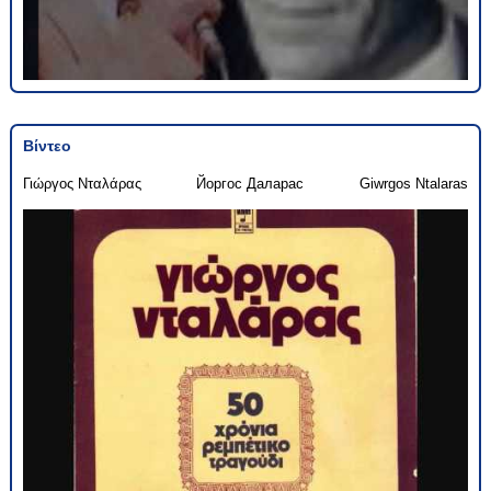
Βίντεο
Γιώργος Νταλάρας
Йоргос Даларас
Giwrgos Ntalaras