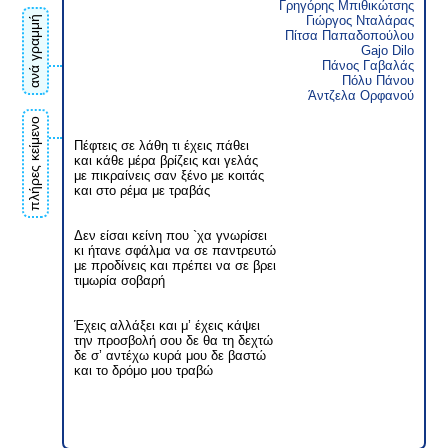
Γρηγόρης Μπιθικώτσης
Γιώργος Νταλάρας
ανά γραμμή
Πίτσα Παπαδοπούλου
Gajo Dilo
Πάνος Γαβαλάς
Πόλυ Πάνου
Άντζελα Ορφανού
πλήρες κείμενο
Πέφτεις σε λάθη τι έχεις πάθει
και κάθε μέρα βρίζεις και γελάς
με πικραίνεις σαν ξένο με κοιτάς
και στο ρέμα με τραβάς
Δεν είσαι κείνη που `χα γνωρίσει
κι ήτανε σφάλμα να σε παντρευτώ
με προδίνεις και πρέπει να σε βρει
τιμωρία σοβαρή
Έχεις αλλάξει και μ’ έχεις κάψει
την προσβολή σου δε θα τη δεχτώ
δε σ’ αντέχω κυρά μου δε βαστώ
και το δρόμο μου τραβώ