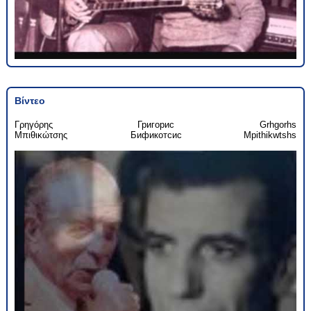
Βίντεο
Γρηγόρης
Григорис
Grhgorhs
Μπιθικώτσης
Бификотсис
Mpithikwtshs