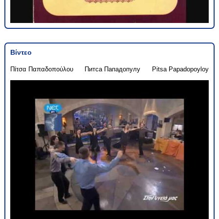
Βίντεο
Πίτσα Παπαδοπούλου
Питса Пападопулу
Pitsa Papadopoyloy