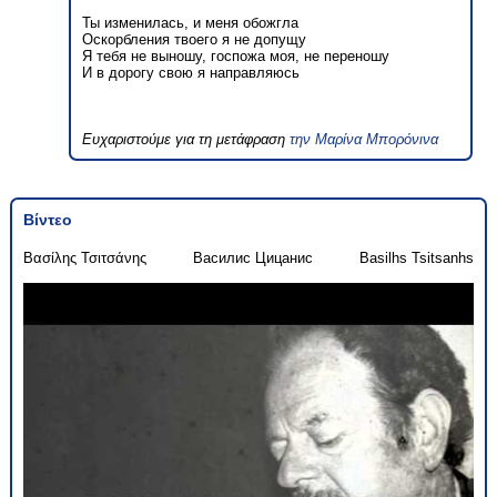
Ты изменилась, и меня обожгла
Оскорбления твоего я не допущу
Я тебя не выношу, госпожа моя, не переношу
И в дорогу свою я направляюсь
Ευχαριστούμε για τη μετάφραση
την Μαρίνα Μπορόνινα
Βίντεο
Βασίλης Τσιτσάνης
Василис Цицанис
Basilhs Tsitsanhs