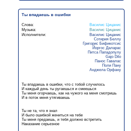
Ты впадаешь в ошибки
Слова:
Василис Цицанис
Музыка:
Василис Цицанис
Исполнители:
Василис Цицанис
Сотирия Беллу
Григорис Бификотсис
Йоргос Даларас
Питса Пападопулу
Gajo Dilo
Панос Гавалас
Поли Пану
Анджела Орфану
Ты впадаешь в ошибки, что с тобой случилось
И каждый день ты ругаешься и смеешься
Ты меня огорчаешь, как на чужого на меня смотришь
И в поток меня утягиваешь
Ты не та, что я знал
И было ошибкой жениться на тебе
Ты меня предаешь, и тебя должно встретить
Наказание серьезное