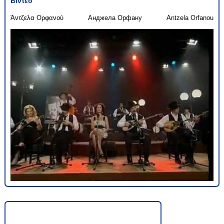
Βίντεο
Άντζελα Ορφανού
Анджела Орфану
Antzela Orfanou