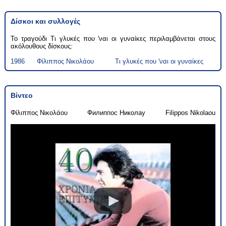
Δίσκοι και συλλογές
Το τραγούδι Τι γλυκές που 'ναι οι γυναίκες περιλαμβάνεται στους
ακόλουθους δίσκους:
1986
Φίλιππος Νικολάου
Τι γλυκές που 'ναι οι γυναίκες
Βίντεο
Φίλιππος Νικολάου
Филиппос Николау
Filippos Nikolaou