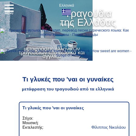
Ελληνικά
Τραγούδια
MENU
της Ελλάδας
Русский
English
μεταφράσεις ελληνικών
τραγουδιών στα ρωσικά και
αγγλικά
Τι γλυκές που 'ναι οι γυναίκες
μετάφραση του τραγουδιού από τα ελληνικά
Τι γλυκές που 'ναι οι γυναίκες
Στίχοι:
Μουσική:
Εκτελεστής:
Φίλιππος Νικολάου