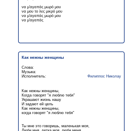
να μ'αγαπάς μωρό μου
να μου το λες μικρό μου
να μ'αγαπάς μωρό μου
να μ'αγαπάς
Как нежны женщины
Слова:
Музыка:
Исполнитель:
Филиппос Николау
Как нежны женщины,
Когда говорят "я люблю тебя"
Украшают жизнь нашу
И задают ей цель
Как нежны женщины,
когда говорят "я люблю тебя"
Ты мне это говоришь, маленькая моя,
Люби мня, детка моя, люби меня