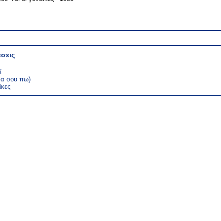
σεις
ί
 να σου πω)
ίκες