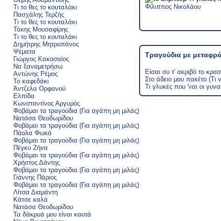
Φίλιππος Νικολάου
Τι το θες το κουταλάκι
Πασχάλης Τερζής
Τι το θες το κουταλάκι
Τάκης Μουσαφίρης
Τι το θες το κουταλάκι
Δημήτρης Μητροπάνος
Ψέματα
Τραγούδια με μεταφρά
Γιώργος Κακοσαίος
Να ξαναμετρήσω
Είσαι συ τ' ακριβό το κρασ
Αντώνης Ρέμος
Στο άδειο μου πακέτο (Τι
Το καφεδάκι
Τι γλυκές που 'ναι οι γυνα
Άντζελα Ορφανού
Ελπίδα
Κωνσταντίνος Αργυρός
Φοβάμαι τα τραγούδια (Για αγάπη μη μιλάς)
Νατάσα Θεοδωρίδου
Φοβάμαι τα τραγούδια (Για αγάπη μη μιλάς)
Πάολα Φωκά
Φοβάμαι τα τραγούδια (Για αγάπη μη μιλάς)
Πέγκυ Ζήνα
Φοβάμαι τα τραγούδια (Για αγάπη μη μιλάς)
Χρήστος Δάντης
Φοβάμαι τα τραγούδια (Για αγάπη μη μιλάς)
Γιάννης Πάριος
Φοβάμαι τα τραγούδια (Για αγάπη μη μιλάς)
Λίτσα Διαμάντη
Κάτσε καλά
Νατάσα Θεοδωρίδου
Τα δάκρυά μου είναι καυτά