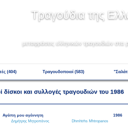
Τραγούδια της Ελ
μεταφράσεις ελληνικών τραγουδιών στα ρ
ές (404)
Τραγουδοποιοί (583)
"Σαλάτ
ί δίσκοι και συλλογές τραγουδιών του 1986
Αγάπη μου αγέννητη
1986
Δημήτρης Μητροπάνος
Dhmhtrhs Mhtropanos