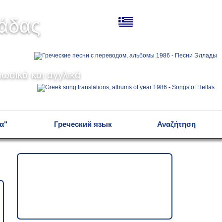
Ελληνικά
λάδας
Русский
ωσικά και αγγλικά
English
α"
Греческий язык
Αναζήτηση