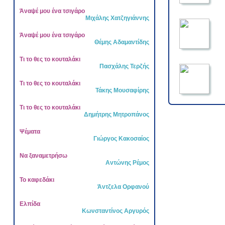
Άναψέ μου ένα τσιγάρο
Μιχάλης Χατζηγιάννης
Άναψέ μου ένα τσιγάρο
Θέμης Αδαμαντίδης
Τι το θες το κουταλάκι
Πασχάλης Τερζής
Τι το θες το κουταλάκι
Τάκης Μουσαφίρης
Τι το θες το κουταλάκι
Δημήτρης Μητροπάνος
Ψέματα
Γιώργος Κακοσαίος
Να ξαναμετρήσω
Αντώνης Ρέμος
Το καφεδάκι
Άντζελα Ορφανού
Ελπίδα
Κωνσταντίνος Αργυρός