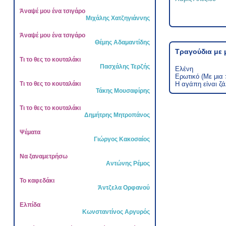
Άναψέ μου ένα τσιγάρο
Μιχάλης Χατζηγιάννης
Άναψέ μου ένα τσιγάρο
Θέμης Αδαμαντίδης
Τραγούδια με 
Τι το θες το κουταλάκι
Πασχάλης Τερζής
Ελένη
Ερωτικό (Με μια 
Τι το θες το κουταλάκι
Η αγάπη είναι ζ
Τάκης Μουσαφίρης
Τι το θες το κουταλάκι
Δημήτρης Μητροπάνος
Ψέματα
Γιώργος Κακοσαίος
Να ξαναμετρήσω
Αντώνης Ρέμος
Το καφεδάκι
Άντζελα Ορφανού
Ελπίδα
Κωνσταντίνος Αργυρός