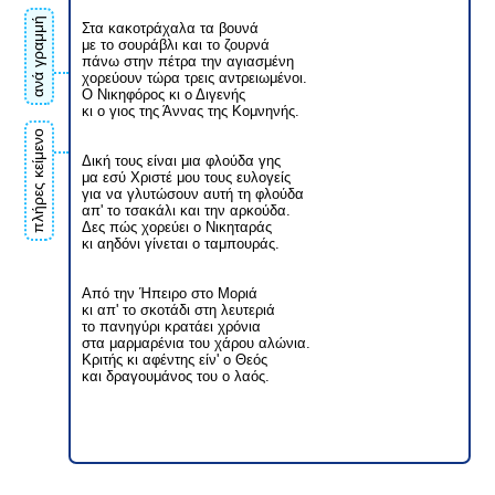
ανά γραμμή
Στα κακοτράχαλα τα βουνά
με το σουράβλι και το ζουρνά
πάνω στην πέτρα την αγιασμένη
χορεύουν τώρα τρεις αντρειωμένοι.
Ο Νικηφόρος κι ο Διγενής
κι ο γιος της Άννας της Κομνηνής.
πλήρες κείμενο
Δική τους είναι μια φλούδα γης
μα εσύ Χριστέ μου τους ευλογείς
για να γλυτώσουν αυτή τη φλούδα
απ' το τσακάλι και την αρκούδα.
Δες πώς χορεύει ο Νικηταράς
κι αηδόνι γίνεται ο ταμπουράς.
Από την Ήπειρο στο Μοριά
κι απ' το σκοτάδι στη λευτεριά
το πανηγύρι κρατάει χρόνια
στα μαρμαρένια του χάρου αλώνια.
Κριτής κι αφέντης είν' ο Θεός
και δραγουμάνος του ο λαός.