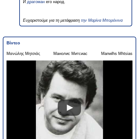
И
драгоман
его народ.
Ευχαριστούμε για τη μετάφραση
την Μαρίνα Μπορόνινα
Βίντεο
Μανώλης Μητσιάς
Манолис Митсиас
Manwlhs Mhtsias