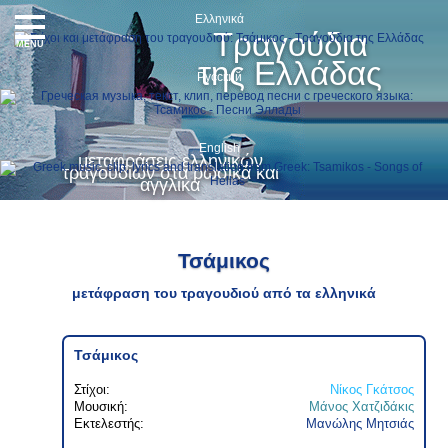
Ελληνικά
Τραγούδια
MENU
της Ελλάδας
Русский
English
μεταφράσεις ελληνικών
τραγουδιών στα ρωσικά και
αγγλικά
Τσάμικος
μετάφραση του τραγουδιού από τα ελληνικά
Τσάμικος
Στίχοι:
Νίκος Γκάτσος
Μουσική:
Μάνος Χατζιδάκις
Εκτελεστής:
Μανώλης Μητσιάς