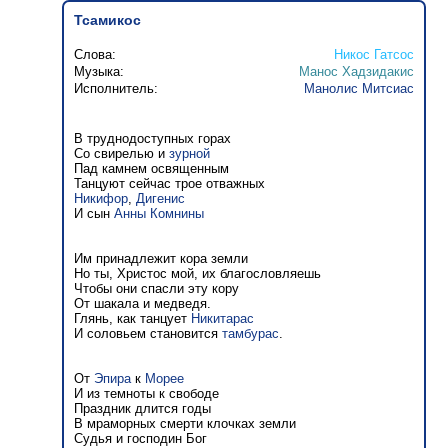
Тсамикос
Слова:
Никос Гатсос
Музыка:
Манос Хадзидакис
Исполнитель:
Манолис Митсиас
В труднодоступных горах
Со свирелью и
зурной
Пад камнем освященным
Танцуют сейчас трое отважных
Никифор
,
Дигенис
И сын
Анны Комнины
Им принадлежит кора земли
Но ты, Христос мой, их благословляешь
Чтобы они спасли эту кору
От шакала и медведя.
Глянь, как танцует
Никитарас
И соловьем становится
тамбурас
.
От
Эпира
к
Морее
И из темноты к свободе
Праздник длится годы
В мраморных смерти клочках земли
Судья и господин Бог