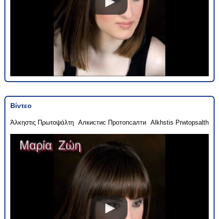
Βίντεο
Άλκηστις Πρωτοψάλτη
Алкистис Протопсалти
Alkhstis Prwtopsalth