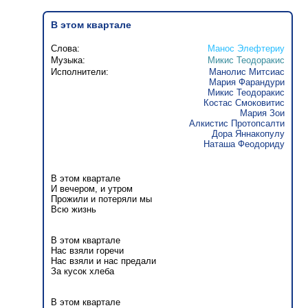
В этом квартале
Слова:
Манос Элефтериу
Музыка:
Микис Теодоракис
Исполнители:
Манолис Митсиас
Мария Фарандури
Микис Теодоракис
Костас Смоковитис
Мария Зои
Алкистис Протопсалти
Дора Яннакопулу
Наташа Феодориду
В этом квартале
И вечером, и утром
Прожили и потеряли мы
Всю жизнь
В этом квартале
Нас взяли горечи
Нас взяли и нас предали
За кусок хлеба
В этом квартале