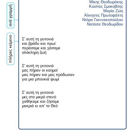
Μίκης Θεοδωράκης
Κώστας Σμοκοβίτης
ανά γραμμή
Μαρία Ζώη
Άλκηστις Πρωτοψάλτη
Ντόρα Γιαννακοπούλου
Νατάσα Θεοδωρίδου
πλήρες κείμενο
Σ' αυτή τη γειτονιά
και βράδυ και πρωί
περάσαμε και χάσαμε
ολόκληρη ζωή
Σ' αυτή τη γειτονιά
μας πήραν οι καημοί
μας πήραν και μας πρόδωσαν
για μια μπουκιά ψωμί
Σ' αυτή τη γειτονιά
μες στο μικρό στενό
χαθήκαμε και ζήσαμε
μακριά κι απ' το Θεό