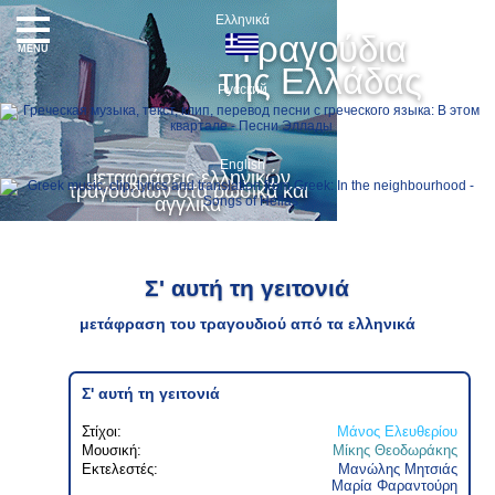
Ελληνικά
Τραγούδια
MENU
της Ελλάδας
Русский
English
μεταφράσεις ελληνικών
τραγουδιών στα ρωσικά και
αγγλικά
Σ' αυτή τη γειτονιά
μετάφραση του τραγουδιού από τα ελληνικά
Σ' αυτή τη γειτονιά
Στίχοι:
Μάνος Ελευθερίου
Μουσική:
Μίκης Θεοδωράκης
Εκτελεστές:
Μανώλης Μητσιάς
Μαρία Φαραντούρη