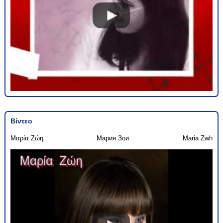
Βίντεο
Μαρία Ζώη
Мария Зои
Maria Zwh