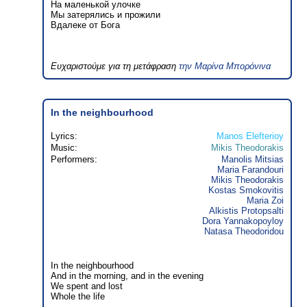
На маленькой улочке
Мы затерялись и прожили
Вдалеке от Бога
Ευχαριστούμε για τη μετάφραση
την Μαρίνα Μπορόνινα
In the neighbourhood
Lyrics:
Manos Elefterioy
Music:
Mikis Theodorakis
Performers:
Manolis Mitsias
Maria Farandouri
Mikis Theodorakis
Kostas Smokovitis
Maria Zoi
Alkistis Protopsalti
Dora Yannakopoyloy
Natasa Theodoridou
In the neighbourhood
And in the morning, and in the evening
We spent and lost
Whole the life