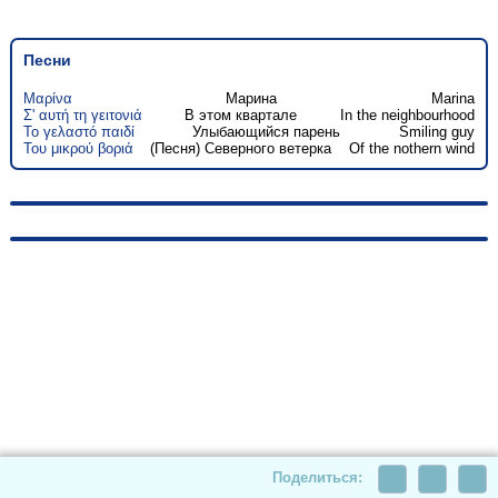
Песни
Μαρίνα
Марина
Marina
Σ' αυτή τη γειτονιά
В этом квартале
In the neighbourhood
Το γελαστό παιδί
Улыбающийся парень
Smiling guy
Του μικρού βοριά
(Песня) Северного ветерка
Of the nothern wind
© 2010-2026, hellas-songs.ru. All rights reserved
Поделиться: