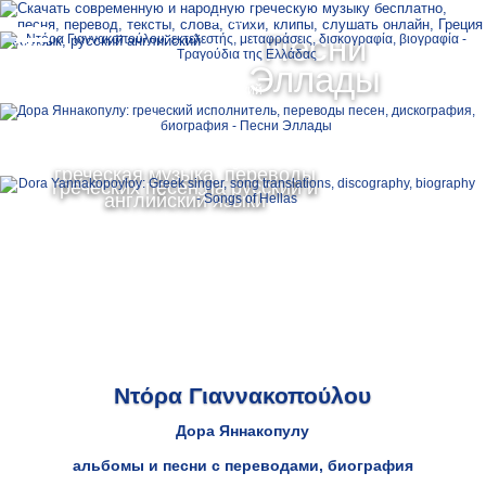
Ελληνικά
Песни
MENU
Эллады
Русский
English
греческая музыка, переводы
греческих песен на русский и
английский языки
Ντόρα Γιαννακοπούλου
Дора Яннакопулу
альбомы и песни с переводами, биография