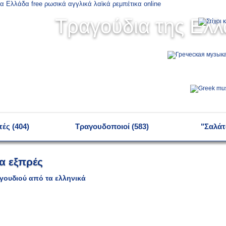
Τραγούδια της Ελ
ές (404)
Τραγουδοποιοί (583)
"Σαλάτ
να εξπρές
γουδιού από τα ελληνικά