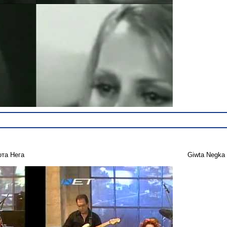
ота Нега
Giwta Negka