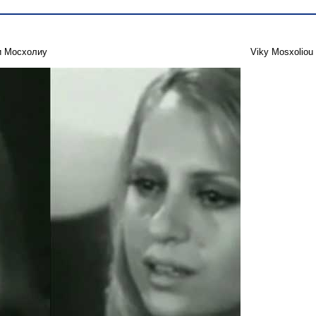
и Мосхолиу
Viky Mosxoliou