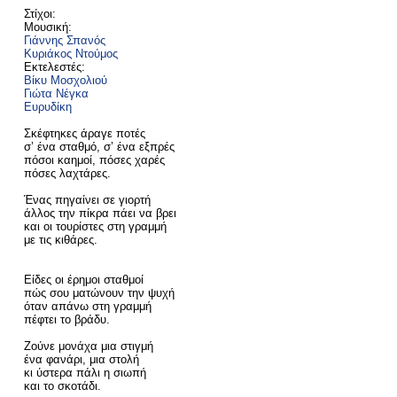
Στίχοι:
Μουσική:
Γιάννης Σπανός
Κυριάκος Ντούμος
Εκτελεστές:
Βίκυ Μοσχολιού
Γιώτα Νέγκα
Ευρυδίκη
Σκέφτηκες άραγε ποτές
σ’ ένα σταθμό, σ’ ένα εξπρές
πόσοι καημοί, πόσες χαρές
πόσες λαχτάρες.
Ένας πηγαίνει σε γιορτή
άλλος την πίκρα πάει να βρει
και οι τουρίστες στη γραμμή
με τις κιθάρες.
Είδες οι έρημοι σταθμοί
πώς σου ματώνουν την ψυχή
όταν απάνω στη γραμμή
πέφτει το βράδυ.
Ζούνε μονάχα μια στιγμή
ένα φανάρι, μια στολή
κι ύστερα πάλι η σιωπή
και το σκοτάδι.