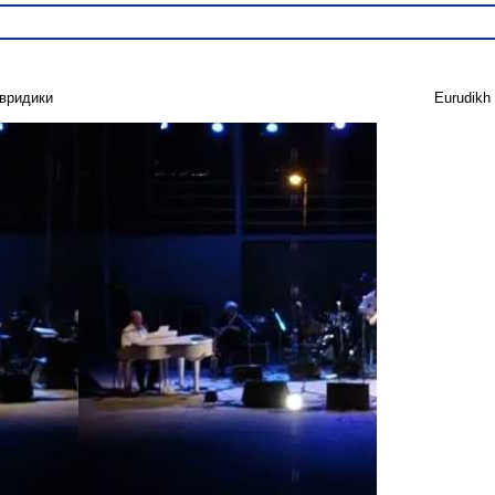
вридики
Eurudikh