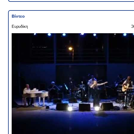
Βίντεο
Ευρυδίκη
Э