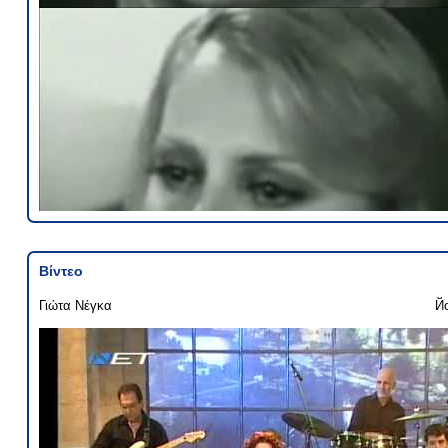
Βίντεο
Γιώτα Νέγκα
Й