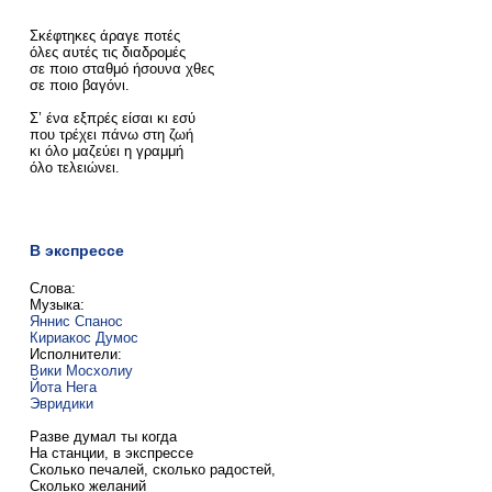
Σκέφτηκες άραγε ποτές
όλες αυτές τις διαδρομές
σε ποιο σταθμό ήσουνα χθες
σε ποιο βαγόνι.
Σ’ ένα εξπρές είσαι κι εσύ
που τρέχει πάνω στη ζωή
κι όλο μαζεύει η γραμμή
όλο τελειώνει.
В экспрессе
Слова:
Музыка:
Яннис Спанос
Кириакос Думос
Исполнители:
Вики Мосхолиу
Йота Нега
Эвридики
Разве думал ты когда
На станции, в экспрессе
Сколько печалей, сколько радостей,
Сколько желаний