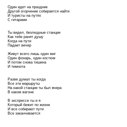
Один идет на праздник
Другой огорчение собирается найти
И туристы на путях
С гитарами
Ты видел, безлюдные станции
Как тебе ранят душу
Когда на пути
Падает вечер
Живут всего лишь один миг
Один фонарь, один костюм
И потом снова тишина
И темнота
Разве думал ты когда
Все эти маршруты
На какой станции ты был вчера
В каком вагоне
В экспрессе ты и я
Который бежит по жизни
И все собирают пути
Все заканчивается