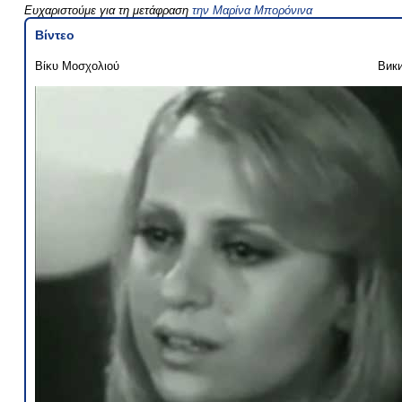
Ευχαριστούμε για τη μετάφραση
την Μαρίνα Μπορόνινα
Βίντεο
Βίκυ Μοσχολιού
Вик