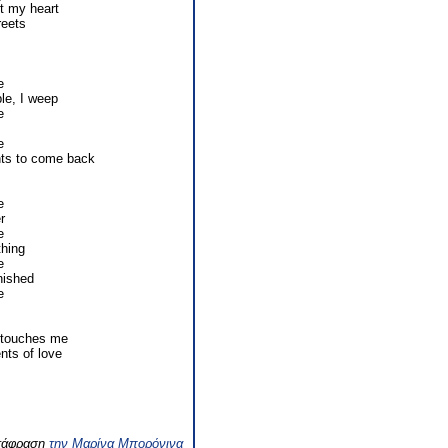
t my heart
reets
e
ble, I weep
e
e
nts to come back
e
r
e
hing
e
inished
e
e touches me
ts of love
ετάφραση
την Μαρίνα Μπορόνινα