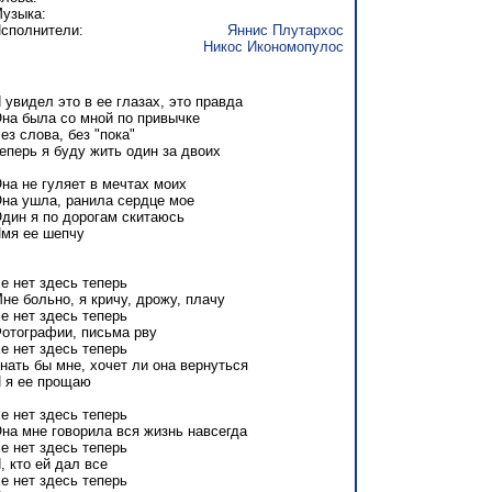
узыка:
сполнители:
Яннис Плутархос
Никос Икономопулос
 увидел это в ее глазах, это правда
на была со мной по привычке
ез слова, без "пока"
еперь я буду жить один за двоих
на не гуляет в мечтах моих
на ушла, ранила сердце мое
дин я по дорогам скитаюсь
мя ее шепчу
е нет здесь теперь
не больно, я кричу, дрожу, плачу
е нет здесь теперь
отографии, письма рву
е нет здесь теперь
нать бы мне, хочет ли она вернуться
 я ее прощаю
е нет здесь теперь
на мне говорила вся жизнь навсегда
е нет здесь теперь
, кто ей дал все
е нет здесь теперь