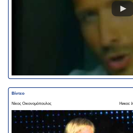
Βίντεο
Νίκος Οικονομόπουλος
Никос 