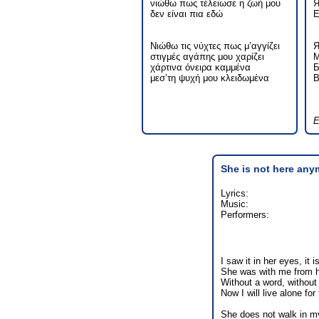
νιώθω πως τέλειωσε η ζωή μου
Я
δεν είναι πια εδώ
Е
Νιώθω τις νύχτες πως μ’αγγίζει
Я
στιγμές αγάπης μου χαρίζει
М
χάρτινα όνειρα καμμένα
Б
μεσ’τη ψυχή μου κλειδωμένα
В
Ε
She is not here any
Lyrics:
Music:
Performers:
I saw it in her eyes, it i
She was with me from h
Without a word, without
Now I will live alone for
She does not walk in 