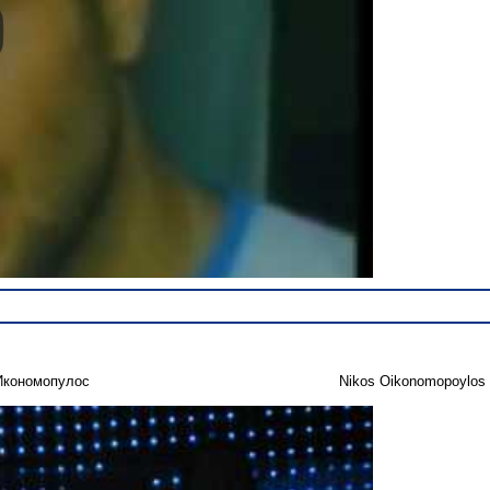
Икономопулос
Nikos Oikonomopoylos