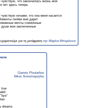
 чувствую, что закончилась жизнь моя
е нет здесь теперь
 чувствую ночами, что она меня касается
оменты любви мне дарит
емажные мечты сожженные
 душе мои заключенные
υχαριστούμε για τη μετάφραση
την Μαρίνα Μπορόνινα
more
Giannis Ploutarhos
Nikos Ikonomopoylos
s true
abit
 "bye"
 two
my dreams