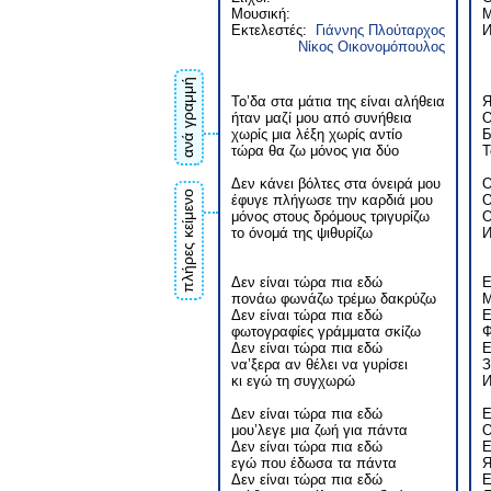
Μουσική:
М
Εκτελεστές:
Γιάννης Πλούταρχος
И
Νίκος Οικονομόπουλος
ανά γραμμή
Το’δα στα μάτια της είναι αλήθεια
Я
ήταν μαζί μου από συνήθεια
О
χωρίς μια λέξη χωρίς αντίο
Б
τώρα θα ζω μόνος για δύο
Т
Δεν κάνει βόλτες στα όνειρά μου
О
πλήρες κείμενο
έφυγε πλήγωσε την καρδιά μου
О
μόνος στους δρόμους τριγυρίζω
О
το όνομά της ψιθυρίζω
И
Δεν είναι τώρα πια εδώ
Е
πονάω φωνάζω τρέμω δακρύζω
М
Δεν είναι τώρα πια εδώ
Е
φωτογραφίες γράμματα σκίζω
Ф
Δεν είναι τώρα πια εδώ
Е
να’ξερα αν θέλει να γυρίσει
З
κι εγώ τη συγχωρώ
И
Δεν είναι τώρα πια εδώ
Е
μου’λεγε μια ζωή για πάντα
О
Δεν είναι τώρα πια εδώ
Е
εγώ που έδωσα τα πάντα
Я
Δεν είναι τώρα πια εδώ
Е