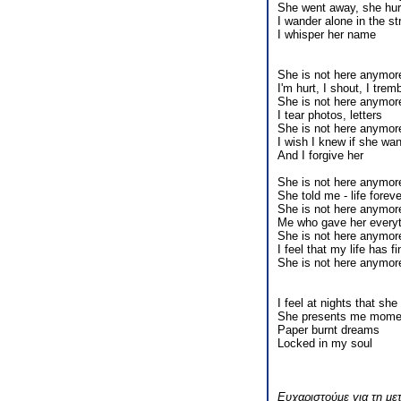
She went away, she hur
I wander alone in the st
I whisper her name
She is not here anymor
I'm hurt, I shout, I trem
She is not here anymor
I tear photos, letters
She is not here anymor
I wish I knew if she wa
And I forgive her
She is not here anymor
She told me - life foreve
She is not here anymor
Me who gave her everyt
She is not here anymor
I feel that my life has f
She is not here anymor
I feel at nights that sh
She presents me momen
Paper burnt dreams
Locked in my soul
Ευχαριστούμε για τη μ