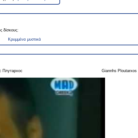
ς δίσκους:
Κρυμμένα μυστικά
с Плутархос
Giannhs Ploutarxos