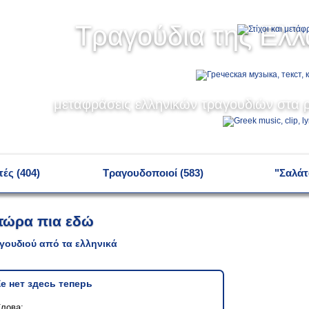
Τραγούδια της Ελ
μεταφράσεις ελληνικών τραγουδιών στα ρ
ές (404)
Τραγουδοποιοί (583)
"Σαλάτ
 τώρα πια εδώ
γουδιού από τα ελληνικά
е нет здесь теперь
лова: